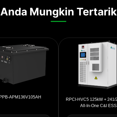
Anda Mungkin Tertarik
PPB-APM136V105AH
RPCI-HVC5 125kW + 241/
All-In-One C&I ESS