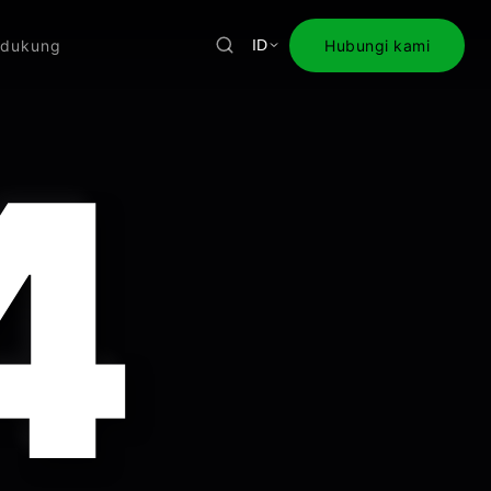
dukung
Hubungi kami
ID
4