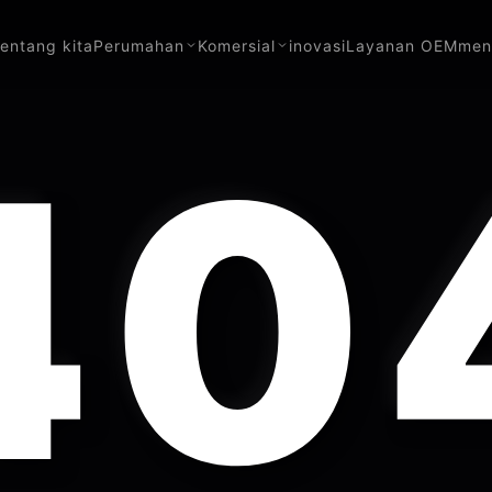
tentang kita
Perumahan
Komersial
inovasi
Layanan OEM
men
40