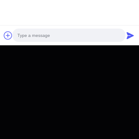
관심 을 가질 수 있다
RPPB-APM136V105AH
Photo
RPCI-HVC620kW +
Video Call
50kWhC&I 에너지저장시스
템
Audio Call
최고의 가격을 얻으십시오
최고의 가격을 얻으십시오