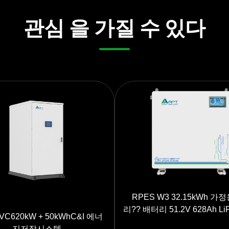
관심 을 가질 수 있다
RPES W3 32.15kWh 가
리?? 배터리 51.2V 628Ah Li
VC620kW + 50kWhC&I 에너
너지 저장장치 7인치 터치
지저장시스템