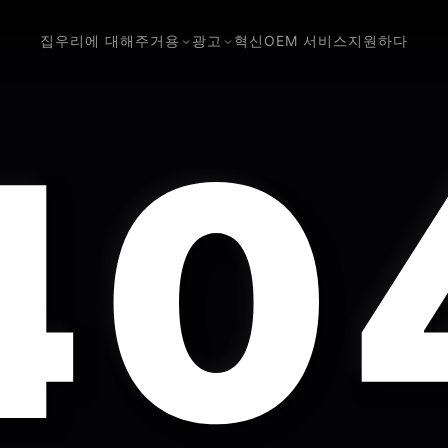
집
우리에 대해
주거용
광고
혁신
OEM 서비스
지원하다
40