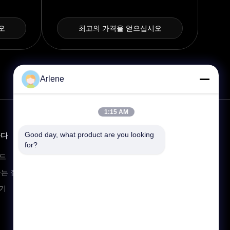
오
최고의 가격을 얻으십시오
Arlene
1:15 AM
Good day, what product are you looking 
하다
연락하다
for?
info@rpt-power.com
드
86-18129948166
묻는 질문
원다지 산업단지, 1-12번지, 진롱 거
기
리, 핑산구,?? 진.광동, 중국,
518118번지