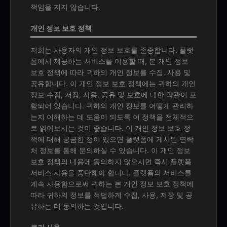
책임을 지지 않습니다.
개인 정보 보호 정책
저희는 사용자의 개인 정보 보호를 존중합니다. 플랫
폼에서 제공하는 서비스를 이용할 때, 본 개인 정보
보호 정책에 따라 귀하의 개인 정보를 수집, 사용 및
공유합니다. 이 개인 정보 보호 정책에는 귀하의 개인
정보 수집, 저장, 사용, 공유 및 보호에 대한 약관이 포
함되어 있습니다. 귀하의 개인 정보를 어떻게 관리하
는지 이해하는 데 도움이 되도록 이 정책을 전체적으
로 읽어보시는 것이 좋습니다. 이 개인 정보 보호 정
책에 대해 궁금한 점이 있으면 플랫폼에 게시된 연락
처 정보를 통해 문의하실 수 있습니다. 이 개인 정보
보호 정책의 내용에 동의하지 않으시면 즉시 플랫폼
서비스 사용을 중단해야 합니다. 플랫폼의 서비스를
계속 사용함으로써 귀하는 본 개인 정보 보호 정책에
따라 귀하의 정보를 적법하게 수집, 사용, 저장 및 공
유하는 데 동의하는 것입니다.