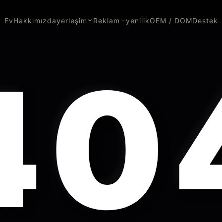
Ev
Hakkımızda
yerleşim
Reklam
yenilik
OEM / DOM
Destek
40