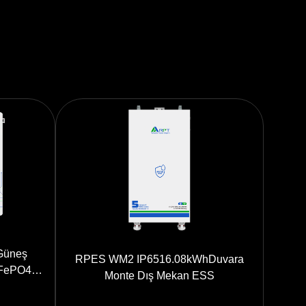
Güneş
RPES WM2 IP6516.08kWhDuvara
iFePO4
Monte Dış Mekan ESS
kunmatik