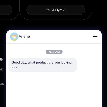
En İyi Fiyat Al
Arlene
7:18 AM
EK
TEMAS ETMEK
Good day, what product are you looking 
for?
info@rpt-power.com
ek
86-18129948166
Wandajie Sanayi Parkı, No 1-12,
laşın
Jinlong Bulvarı, Pingshan Bölgesi,
Shenzhen.Guangdong, Çin,
518118