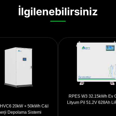
İlgilenebilirsiniz
RPES W3 32.15kWh Ev 
Lityum Pil 51.2V 628Ah L
HVC6 20kW + 50kWh C&I
Enerji Depolama 7 inçlik do
erji Depolama Sistemi
ekranla