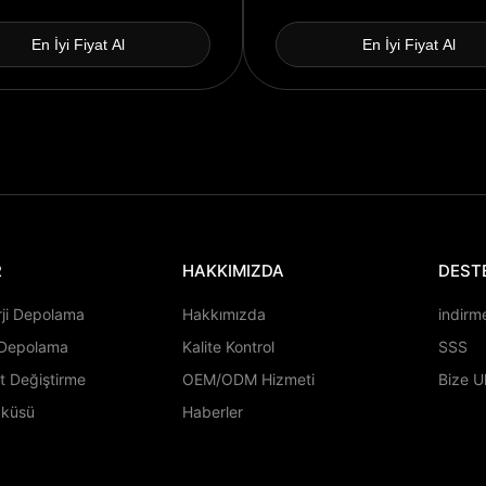
En İyi Fiyat Al
En İyi Fiyat Al
R
HAKKIMIZDA
DEST
rji Depolama
Hakkımızda
indirm
i Depolama
Kalite Kontrol
SSS
t Değiştirme
OEM/ODM Hizmeti
Bize U
aküsü
Haberler