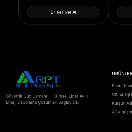
En İyi Fiyat Al
ÜRÜNLE
Konut Ene
C&l Enerj
Güvenilir Güç Uzmanı — Küresel Lider Akıllı
Enerji Depolama Çözümleri Sağlayıcısı
Kurşun Asi
AGV güç 