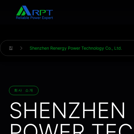
집
Shenzhen Renergy Power Technology Co., Ltd.
회사 소개
SHENZHEN 
POWER TE