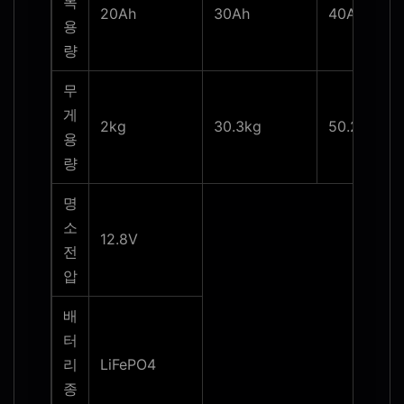
목
20Ah
30Ah
40Ah
용
량
무
게
2kg
30.3kg
50.2kg
용
량
명
소
12.8V
전
압
배
터
리
LiFePO4
종