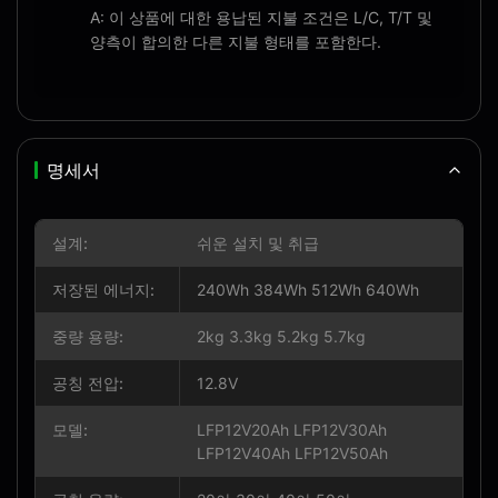
A: 이 상품에 대한 용납된 지불 조건은 L/C, T/T 및
양측이 합의한 다른 지불 형태를 포함한다.
명세서
설계:
쉬운 설치 및 취급
저장된 에너지:
240Wh 384Wh 512Wh 640Wh
중량 용량:
2kg 3.3kg 5.2kg 5.7kg
공칭 전압:
12.8V
모델:
LFP12V20Ah LFP12V30Ah
LFP12V40Ah LFP12V50Ah