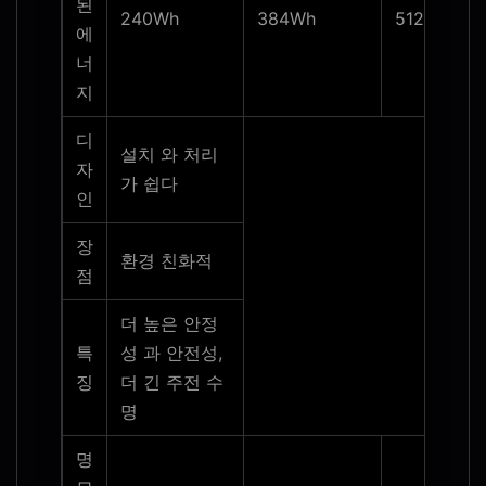
된
240Wh
384Wh
512Wh
에
너
지
디
설치 와 처리
자
가 쉽다
인
장
환경 친화적
점
더 높은 안정
특
성 과 안전성,
징
더 긴 주전 수
명
명