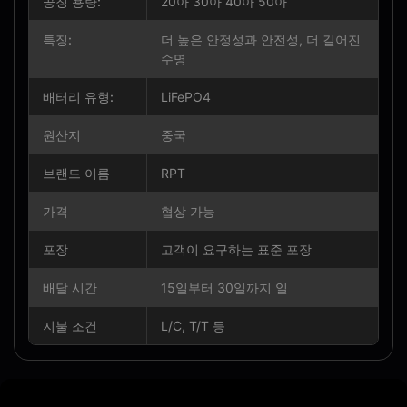
공칭 용량:
20아 30아 40아 50아
특징:
더 높은 안정성과 안전성, 더 길어진
수명
배터리 유형:
LiFePO4
원산지
중국
브랜드 이름
RPT
가격
협상 가능
포장
고객이 요구하는 표준 포장
배달 시간
15일부터 30일까지 일
지불 조건
L/C, T/T 등