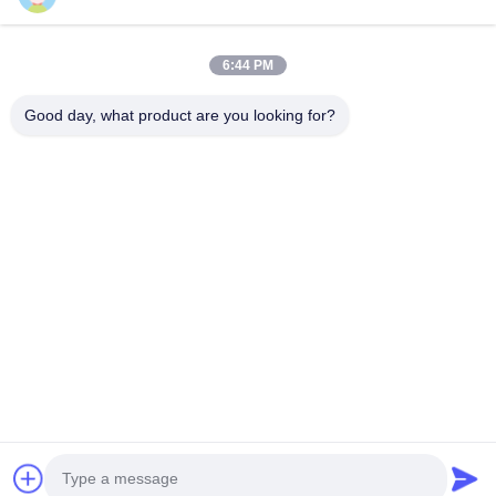
지원하다
6:44 PM
다운로드
Good day, what product are you looking for?
자주 묻는 질문
문의하기
연락하다
info@rpt-power.com
86-18129948166
원다지 산업단지, 1-12번지, 진롱 거리, 핑산구,?? 진.광동, 중국,
518118번지
© 2026 Shenzhen Renergy Power Technology Co., Ltd.. 모든 권리는 보호
됩니다..
사이트 지도
개인 정보 보호 정책