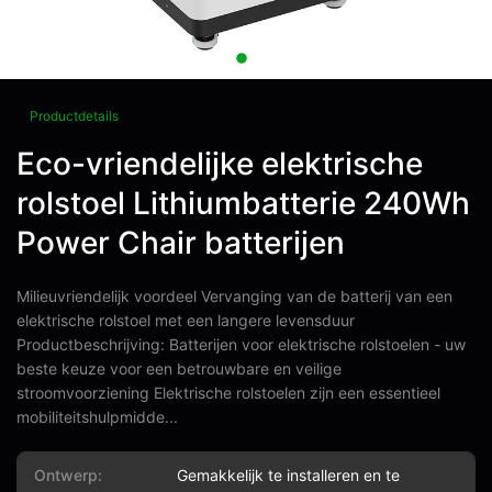
Productdetails
Eco-vriendelijke elektrische
rolstoel Lithiumbatterie 240Wh
Power Chair batterijen
Milieuvriendelijk voordeel Vervanging van de batterij van een
elektrische rolstoel met een langere levensduur
Productbeschrijving: Batterijen voor elektrische rolstoelen - uw
beste keuze voor een betrouwbare en veilige
stroomvoorziening Elektrische rolstoelen zijn een essentieel
mobiliteitshulpmidde...
Ontwerp:
Gemakkelijk te installeren en te