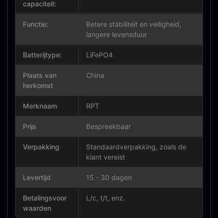
capaciteit:
Functie:
Betere stabiliteit en veiligheid,
langere levensduur
Batterijtype:
LiFePO4
Plaats van
China
herkomst
Merknaam
RPT
Prijs
Bespreekbaar
Verpakking
Standaardverpakking, zoals de
klant vereist
Levertijd
15 - 30 dagen
Betalingsvoor
L/c, t/t, enz.
waarden