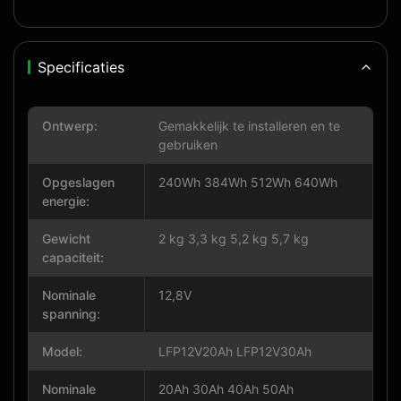
Specificaties
Ontwerp:
Gemakkelijk te installeren en te
gebruiken
Opgeslagen
240Wh 384Wh 512Wh 640Wh
energie:
Gewicht
2 kg 3,3 kg 5,2 kg 5,7 kg
capaciteit:
Nominale
12,8V
spanning:
Model:
LFP12V20Ah LFP12V30Ah
Nominale
20Ah 30Ah 40Ah 50Ah