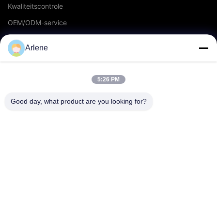
Kwaliteitscontrole
OEM/ODM-service
Evenementen en nieuws
Arlene
STEUN
5:26 PM
downloaden
Good day, what product are you looking for?
Veelgestelde vragen
Neem contact met ons op
CONTACT
info@rpt-power.com
86-18129948166
Wandajie Industrial Park, nr. 1-12, Jinlong Avenue, Pingshan
District, Shenzhen.Guangdong, China, 518118