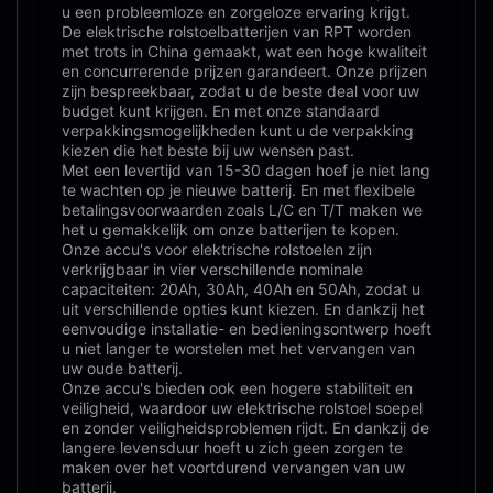
u een probleemloze en zorgeloze ervaring krijgt.
De elektrische rolstoelbatterijen van RPT worden
met trots in China gemaakt, wat een hoge kwaliteit
en concurrerende prijzen garandeert. Onze prijzen
zijn bespreekbaar, zodat u de beste deal voor uw
budget kunt krijgen. En met onze standaard
verpakkingsmogelijkheden kunt u de verpakking
kiezen die het beste bij uw wensen past.
Met een levertijd van 15-30 dagen hoef je niet lang
te wachten op je nieuwe batterij. En met flexibele
betalingsvoorwaarden zoals L/C en T/T maken we
het u gemakkelijk om onze batterijen te kopen.
Onze accu's voor elektrische rolstoelen zijn
verkrijgbaar in vier verschillende nominale
capaciteiten: 20Ah, 30Ah, 40Ah en 50Ah, zodat u
uit verschillende opties kunt kiezen. En dankzij het
eenvoudige installatie- en bedieningsontwerp hoeft
u niet langer te worstelen met het vervangen van
uw oude batterij.
Onze accu's bieden ook een hogere stabiliteit en
veiligheid, waardoor uw elektrische rolstoel soepel
en zonder veiligheidsproblemen rijdt. En dankzij de
langere levensduur hoeft u zich geen zorgen te
maken over het voortdurend vervangen van uw
batterij.