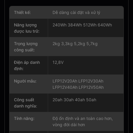
Thiết kế:
Dễ dàng cài đặt và xử lý
Năng lượng
240Wh 384Wh 512Wh 640Wh
được lưu trữ:
Trọng lượng
2kg 3,3kg 5,2kg 5,7kg
công suất:
Điện áp danh
12,8V
định:
Người mẫu:
LFP12V20Ah LFP12V30Ah
LFP12V40Ah LFP12V50Ah
Công suất
20ah 30ah 40ah 50ah
danh nghĩa:
Tính năng:
Độ ổn định và an toàn cao hơn,
vòng đời dài hơn