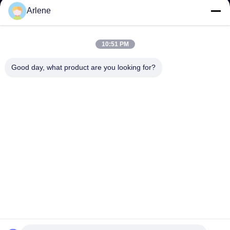
Sự kiện & Tin tức
Arlene
ỦNG HỘ
10:51 PM
tải về
Good day, what product are you looking for?
Câu hỏi thường gặp
Liên hệ với chúng tôi
LIÊN HỆ
info@rpt-power.com
86-18129948166
Công viên công nghiệp Wandajie, số 1-12, Đại lộ Jinlong,
quận Pingshan, Shenzhen.Guangdong, Trung Quốc, 518118
© 2026 Shenzhen Renergy Power Technology Co., Ltd.. Tất cả các quyền
được bảo lưu..