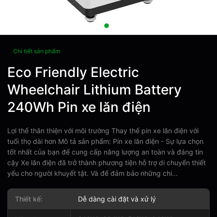
Chi tiết sản phẩm
Eco Friendly Electric
Wheelchair Lithium Battery
240Wh Pin xe lăn điện
Lợi thế thân thiện với môi trường Thay thế pin xe lăn điện với
tuổi thọ dài hơn Mô tả sản phẩm: Pin xe lăn điện - Sự lựa chọn
tốt nhất của bạn để cung cấp năng lượng an toàn và đáng tin
cậy Xe lăn điện đã trở thành phương tiện hỗ trợ di chuyển thiết
yếu cho người khuyết tật. Và để đảm bảo những chi...
Thiết kế:
Dễ dàng cài đặt và xử lý