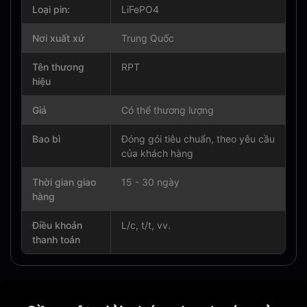
Loại pin:
LiFePO4
Nơi xuất xứ
Trung Quốc
Tên thương
RPT
hiệu
Giá
Có thể thương lượng
Bao bì
Đóng gói tiêu chuẩn, theo yêu cầu
của khách hàng
Thời gian giao
15 - 30 ngày
hàng
Điều khoản
L/c, t/t, vv.
thanh toán