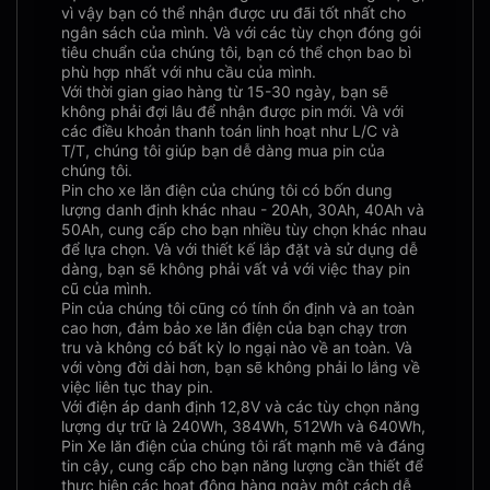
vì vậy bạn có thể nhận được ưu đãi tốt nhất cho
ngân sách của mình. Và với các tùy chọn đóng gói
tiêu chuẩn của chúng tôi, bạn có thể chọn bao bì
phù hợp nhất với nhu cầu của mình.
Với thời gian giao hàng từ 15-30 ngày, bạn sẽ
không phải đợi lâu để nhận được pin mới. Và với
các điều khoản thanh toán linh hoạt như L/C và
T/T, chúng tôi giúp bạn dễ dàng mua pin của
chúng tôi.
Pin cho xe lăn điện của chúng tôi có bốn dung
lượng danh định khác nhau - 20Ah, 30Ah, 40Ah và
50Ah, cung cấp cho bạn nhiều tùy chọn khác nhau
để lựa chọn. Và với thiết kế lắp đặt và sử dụng dễ
dàng, bạn sẽ không phải vất vả với việc thay pin
cũ của mình.
Pin của chúng tôi cũng có tính ổn định và an toàn
cao hơn, đảm bảo xe lăn điện của bạn chạy trơn
tru và không có bất kỳ lo ngại nào về an toàn. Và
với vòng đời dài hơn, bạn sẽ không phải lo lắng về
việc liên tục thay pin.
Với điện áp danh định 12,8V và các tùy chọn năng
lượng dự trữ là 240Wh, 384Wh, 512Wh và 640Wh,
Pin Xe lăn điện của chúng tôi rất mạnh mẽ và đáng
tin cậy, cung cấp cho bạn năng lượng cần thiết để
thực hiện các hoạt động hàng ngày một cách dễ