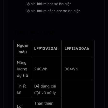
Bộ pin lithium cho xe lăn điện
Bộ pin lithium dành cho xe lăn điện
Thông số kỹ thuật:
Người
LFP12V20Ah
LFP12V30Ah
LFP12
mẫu
Năng
lượng
240Wh
384Wh
512Wh
dự trữ
Thiết
Dễ dàng cài
kế
đặt và xử lý
Thân thiện
Lợi