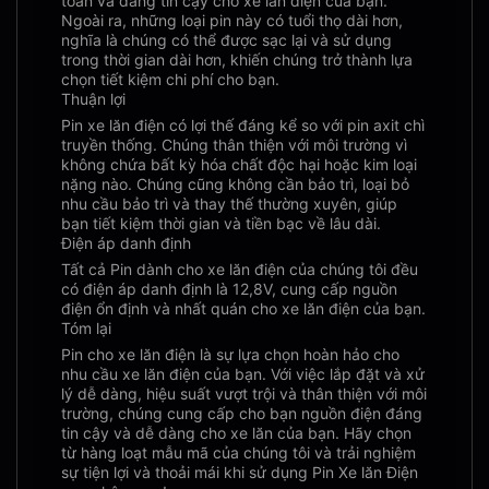
toàn và đáng tin cậy cho xe lăn điện của bạn.
Ngoài ra, những loại pin này có tuổi thọ dài hơn,
nghĩa là chúng có thể được sạc lại và sử dụng
trong thời gian dài hơn, khiến chúng trở thành lựa
chọn tiết kiệm chi phí cho bạn.
Thuận lợi
Pin xe lăn điện có lợi thế đáng kể so với pin axit chì
truyền thống. Chúng thân thiện với môi trường vì
không chứa bất kỳ hóa chất độc hại hoặc kim loại
nặng nào. Chúng cũng không cần bảo trì, loại bỏ
nhu cầu bảo trì và thay thế thường xuyên, giúp
bạn tiết kiệm thời gian và tiền bạc về lâu dài.
Điện áp danh định
Tất cả Pin dành cho xe lăn điện của chúng tôi đều
có điện áp danh định là 12,8V, cung cấp nguồn
điện ổn định và nhất quán cho xe lăn điện của bạn.
Tóm lại
Pin cho xe lăn điện là sự lựa chọn hoàn hảo cho
nhu cầu xe lăn điện của bạn. Với việc lắp đặt và xử
lý dễ dàng, hiệu suất vượt trội và thân thiện với môi
trường, chúng cung cấp cho bạn nguồn điện đáng
tin cậy và dễ dàng cho xe lăn của bạn. Hãy chọn
từ hàng loạt mẫu mã của chúng tôi và trải nghiệm
sự tiện lợi và thoải mái khi sử dụng Pin Xe lăn Điện