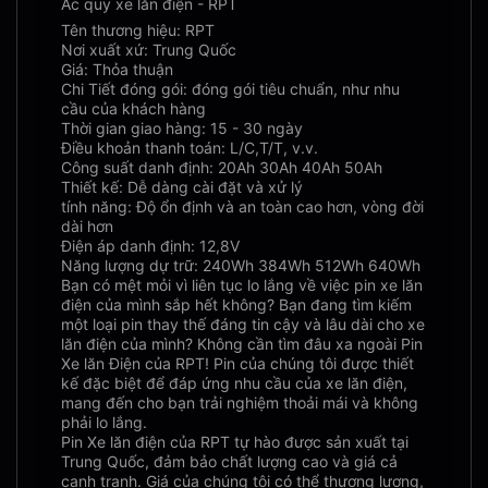
Ắc quy xe lăn điện - RPT
Tên thương hiệu: RPT
Nơi xuất xứ: Trung Quốc
Giá: Thỏa thuận
Chi Tiết đóng gói: đóng gói tiêu chuẩn, như nhu
cầu của khách hàng
Thời gian giao hàng: 15 - 30 ngày
Điều khoản thanh toán: L/C,T/T, v.v.
Công suất danh định: 20Ah 30Ah 40Ah 50Ah
Thiết kế: Dễ dàng cài đặt và xử lý
tính năng: Độ ổn định và an toàn cao hơn, vòng đời
dài hơn
Điện áp danh định: 12,8V
Năng lượng dự trữ: 240Wh 384Wh 512Wh 640Wh
Bạn có mệt mỏi vì liên tục lo lắng về việc pin xe lăn
điện của mình sắp hết không? Bạn đang tìm kiếm
một loại pin thay thế đáng tin cậy và lâu dài cho xe
lăn điện của mình? Không cần tìm đâu xa ngoài Pin
Xe lăn Điện của RPT! Pin của chúng tôi được thiết
kế đặc biệt để đáp ứng nhu cầu của xe lăn điện,
mang đến cho bạn trải nghiệm thoải mái và không
phải lo lắng.
Pin Xe lăn điện của RPT tự hào được sản xuất tại
Trung Quốc, đảm bảo chất lượng cao và giá cả
cạnh tranh. Giá của chúng tôi có thể thương lượng,