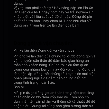
dàng.
Vậy tại sao phải chờ đợi? Hãy nâng cấp lên Pin Xe
lăn Điện của RPT ngay hôm nay và trải nghiệm sự
khác biệt về hiệu suất và độ tin cậy. Đừng để pin
chết cản trở bạn - hãy chọn RPT cho nhu cầu sử
dụng pin lithium trên xe lăn điện của bạn!
Đóng gói và vận chuyển:
Pin xe lăn điện Đóng gói và vận chuyển
Pin cho xe lăn điện của chúng tôi được đóng gói và
vận chuyển cẩn thận để đảm bảo giao hàng an
toàn cho khách hàng. Chúng tôi hiểu tầm quan
trọng của những loại pin này đối với tính di động và
tính độc lập, đồng thời chúng tôi thực hiện mọi biện
pháp phòng ngừa để đảm bảo chúng đến nơi
trong tình trạng hoàn hảo.
Bao bì
Mỗi pin được đóng gói an toàn trong hộp các tông
chắc chắn có lớp đệm xốp bảo vệ. Trên hộp có
dán nhãn tên sản phẩm và thông số kỹ thuật để dễ
nhận biết. Chúng tôi cũng bao gồm hướng dẫn sử