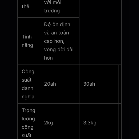
với môi
thế
trường
Độ ổn định
và an toàn
Tính
cao hơn,
năng
vòng đời dài
hơn
Công
suất
20ah
30ah
40ah
danh
nghĩa
Trọng
lượng
2kg
3,3kg
5,2kg
công
suất