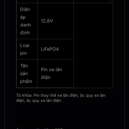
Điện
áp
12,8V
danh
định
Loại
LiFePO4
pin
Tên
Pin xe lăn
sản
điện
phẩm
Từ khóa: Pin thay thế xe lăn điện, ắc quy xe lăn
điện, ắc quy xe lăn điện
Ứng dụng: