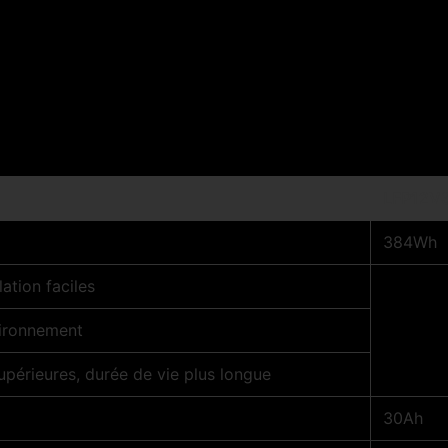
LFP12V
384Wh
lation faciles
vironnement
supérieures, durée de vie plus longue
30Ah