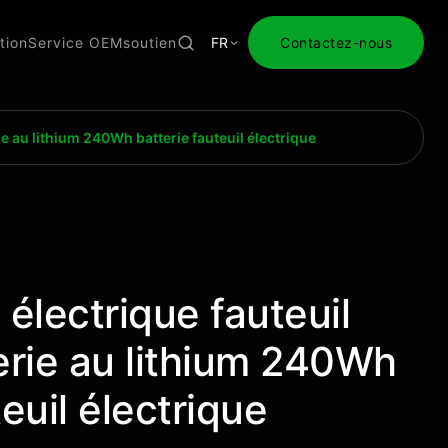
tion
Service OEM
soutien
FR
Contactez-nous
ie au lithium 240Wh batterie fauteuil électrique
 électrique fauteuil
erie au lithium 240Wh
teuil électrique