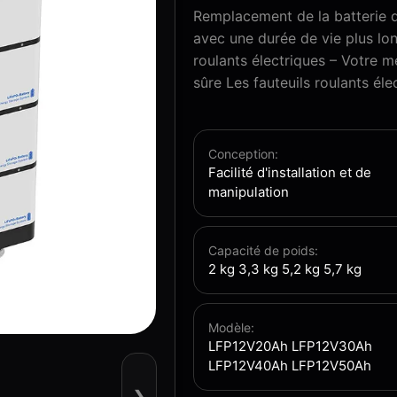
Remplacement de la batterie du
avec une durée de vie plus lon
roulants électriques – Votre me
sûre Les fauteuils roulants élec
Conception:
Facilité d'installation et de
manipulation
Capacité de poids:
2 kg 3,3 kg 5,2 kg 5,7 kg
Modèle:
LFP12V20Ah LFP12V30Ah
LFP12V40Ah LFP12V50Ah