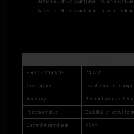
Batterie au lithium pour fauteuil roulant électrique
Batterie au lithium pour fauteuil roulant électrique
Paramètres techniques :
Modèle
LFP12V20Ah
Énergie stockée
240Wh
Conception
Installation et manipu
Avantage
Respectueux de l'en
Fonctionnalité
Stabilité et sécurité 
Capacité nominale
20Ah