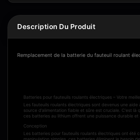
Description Du Produit
Remplacement de la batterie du fauteuil roulant éle
Description du produit :
Batteries pour fauteuils roulants électriques – Votre meill
Les fauteuils roulants électriques sont devenus une aide 
source d’alimentation fiable et sûre est cruciale. C'est là
ces batteries au lithium offrent une puissance durable et 
Conception
Les batteries pour fauteuils roulants électriques ont été co
manipulation simples, ces batteries éliminent le besoin d