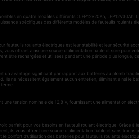
 disponibles en quatre modèles différents : LFP12V20Ah, LFP12V30A
ance spécifiques des différents modèles de fauteuils roulants élect
ur fauteuils roulants électriques est leur stabilité et leur sécurité 
 vous offrant ainsi une source d'alimentation fiable et sûre pour votre
uvent être rechargées et utilisées pendant une période plus longue, ce
nt un avantage significatif par rapport aux batteries au plomb traditi
d. Ils ne nécessitent également aucun entretien, éliminant ainsi le be
 terme.
nt une tension nominale de 12,8 V, fournissant une alimentation électr
oix parfait pour vos besoins en fauteuil roulant électrique. Grâce à leu
nt, ils vous offrent une source d'alimentation fiable et sans tracas 
 confort d’utilisation des batteries pour fauteuils roulants électriqu