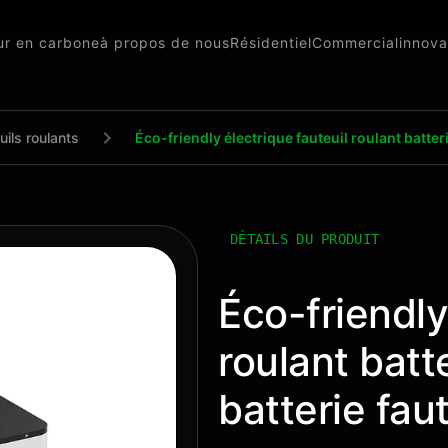
eur en carbone
à propos de nous
Résidentiel
Commercial
innova
uils roulants
Éco-friendly électrique fauteuil roulant batter
DÉTAILS DU PRODUIT
Éco-friendly
roulant batt
batterie fau