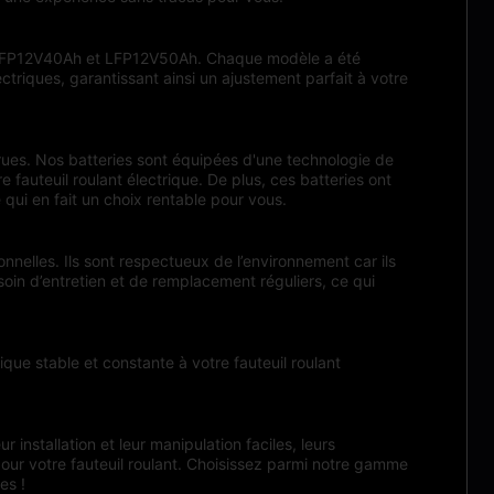
h, LFP12V40Ah et LFP12V50Ah. Chaque modèle a été
riques, garantissant ainsi un ajustement parfait à votre
accrues. Nos batteries sont équipées d'une technologie de
 fauteuil roulant électrique. De plus, ces batteries ont
 qui en fait un choix rentable pour vous.
onnelles. Ils sont respectueux de l’environnement car ils
soin d’entretien et de remplacement réguliers, ce qui
ique stable et constante à votre fauteuil roulant
r installation et leur manipulation faciles, leurs
pour votre fauteuil roulant. Choisissez parmi notre gamme
es !