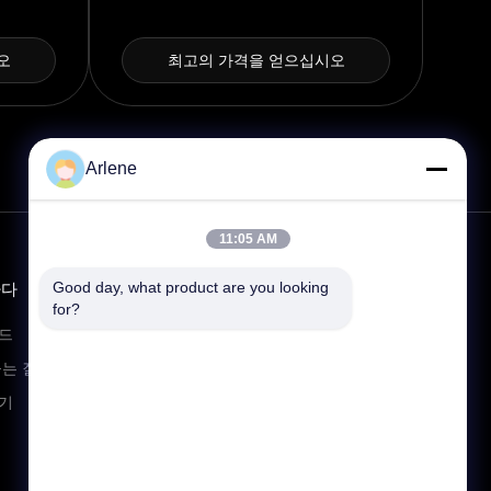
오
최고의 가격을 얻으십시오
Arlene
11:05 AM
Good day, what product are you looking 
하다
연락하다
for?
info@rpt-power.com
드
86-18129948166
묻는 질문
원다지 산업단지, 1-12번지, 진롱 거
기
리, 핑산구,?? 진.광동, 중국,
518118번지