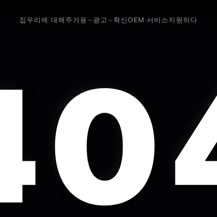
집
우리에 대해
주거용
광고
혁신
OEM 서비스
지원하다
40