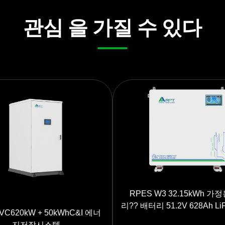
관심 을 가질 수 있다
RPES W3 32.15kWh 가
리?? 배터리 51.2V 628Ah Li
VC620kW + 50kWhC&I 에너
너지 저장장치 7인치 터치
지저장시스템