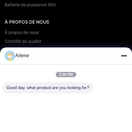
Batterie de puissance AGV
À PROPOS DE NOUS
À propos de nous
Contrôle de qualité
Service OEM/ODM
Arlene
Événements et actualités
2:36 PM
SOUTIEN
télécharger
Good day, what product are you looking for?
FAQ
Contactez-nous
CONTACT
info@rpt-power.com