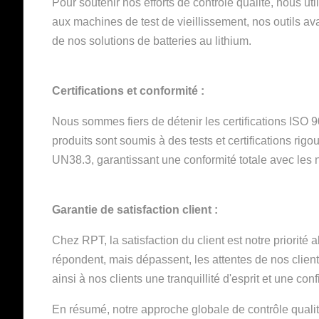
Pour soutenir nos efforts de contrôle qualité, nous u
aux machines de test de vieillissement, nos outils avan
de nos solutions de batteries au lithium.
Certifications et conformité :
Nous sommes fiers de détenir les certifications ISO 9
produits sont soumis à des tests et certifications 
UN38.3, garantissant une conformité totale avec les n
Garantie de satisfaction client :
Chez RPT, la satisfaction du client est notre priorit
répondent, mais dépassent, les attentes de nos clients
ainsi à nos clients une tranquillité d'esprit et une co
En résumé, notre approche globale de contrôle qualit