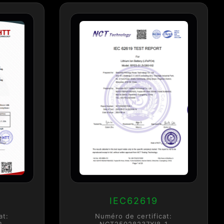
IEC62619
at:
Numéro de certificat:
R
NCT25028237XI8-1