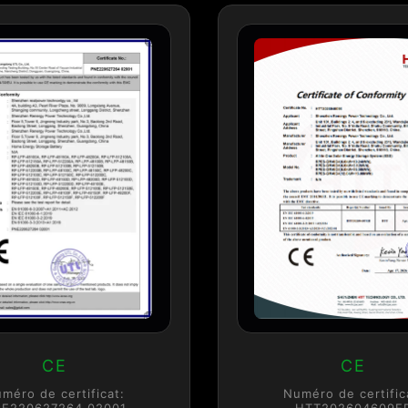
CE
CE
méro de certificat:
Numéro de certific
E220627264 02001
HTT202604609E