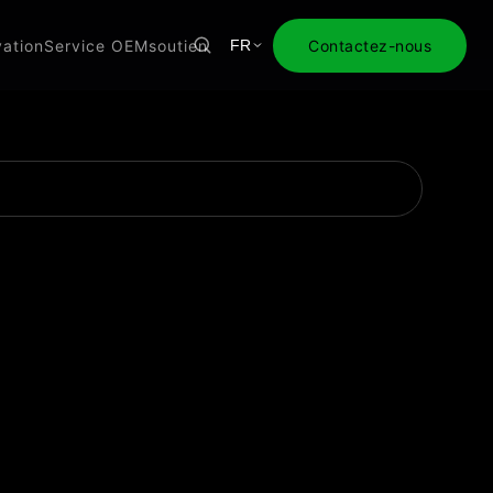
vation
Service OEM
soutien
Contactez-nous
FR