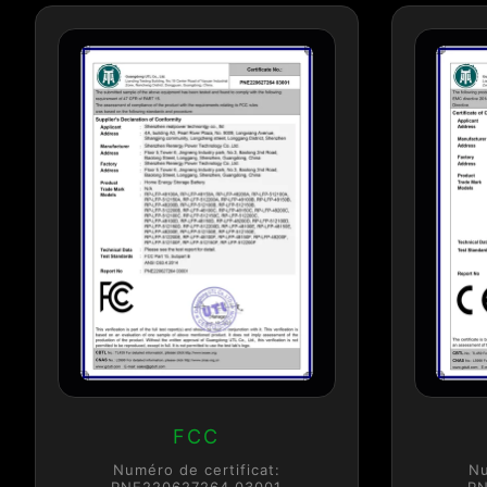
FCC
Numéro de certificat:
Nu
PNE220627264 03001
PN