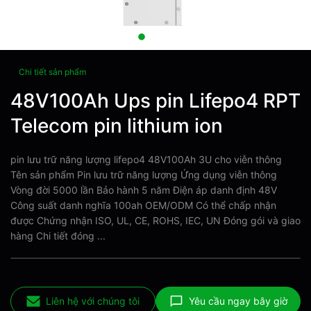
Chi tiết sản phẩm
48V100Ah Ups pin Lifepo4 RPT
Telecom pin lithium ion
pin lưu trữ năng lượng lifepo4 48V100Ah 3U cho viễn thông
Tên sản phẩm Pin lưu trữ năng lượng Ứng dụng viễn thông
Vòng đời 5000 lần Bảo hành 5 năm Điện áp danh định 48V
Công suất danh nghĩa 100ah OEM/ODM Có thể chấp nhận
được Chứng nhận ISO, UL, CE, ROHS, IEC, UN Đóng gói và giao
hàng Chi tiết đóng ...
Liên hệ với chúng tôi
Yêu cầu ngay bây giờ