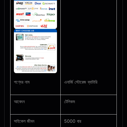
এনার্জি স্টোরেজ ব্যাটারি
পণ্যের নাম
আবেদন
টেলিকম
সাইকেল জীবন
5000 বার