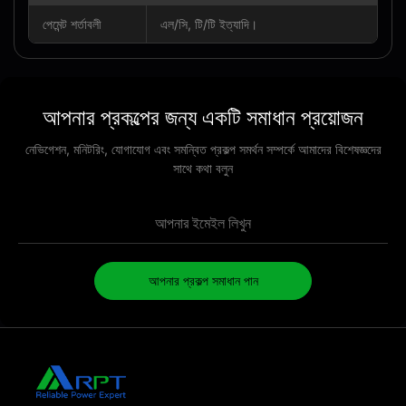
পেমেন্ট শর্তাবলী
এল/সি, টি/টি ইত্যাদি।
আপনার প্রকল্পের জন্য একটি সমাধান প্রয়োজন
নেভিগেশন, মনিটরিং, যোগাযোগ এবং সমন্বিত প্রকল্প সমর্থন সম্পর্কে আমাদের বিশেষজ্ঞদের
সাথে কথা বলুন
আপনার প্রকল্প সমাধান পান