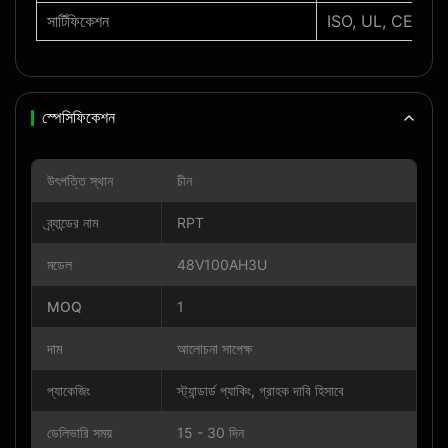
সার্টিফিকেশন
ISO, UL, CE, RO
স্পেসিফিকেশন
উৎপত্তি স্থান
চীন
ব্র্যান্ডের নাম
RPT
মডেল
48V100AH3U
MOQ
1
দাম
আলোচনা সাপেক্ষ
প্যাকেজিং
স্ট্যান্ডার্ড প্যাকিং, গ্রাহক দাবি হিসাবে
ডেলিভারি সময়
15 - 30 দিন