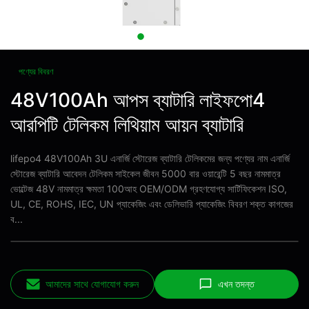
পণ্যের বিবরণ
48V100Ah আপস ব্যাটারি লাইফপো4
আরপিটি টেলিকম লিথিয়াম আয়ন ব্যাটারি
lifepo4 48V100Ah 3U এনার্জি স্টোরেজ ব্যাটারি টেলিকমের জন্য পণ্যের নাম এনার্জি
স্টোরেজ ব্যাটারি আবেদন টেলিকম সাইকেল জীবন 5000 বার ওয়ারেন্টি 5 বছর নামমাত্র
ভোল্টেজ 48V নামমাত্র ক্ষমতা 100আহ OEM/ODM গ্রহণযোগ্য সার্টিফিকেশন ISO,
UL, CE, ROHS, IEC, UN প্যাকেজিং এবং ডেলিভারি প্যাকেজিং বিবরণ শক্ত কাগজের
ব...
আমাদের সাথে যোগাযোগ করুন
এখন তদন্ত