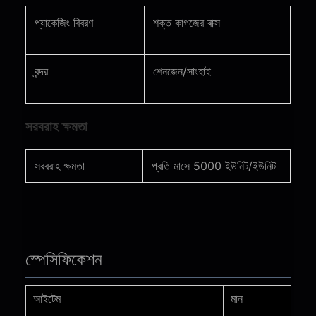
প্যাকেজিং বিবরণ
শক্ত কাগজের বাক্স
বন্দর
শেনজেন/সাংহাই
সরবরাহ ক্ষমতা
সরবরাহ ক্ষমতা
প্রতি মাসে 5000 ইউনিট/ইউনিট
স্পেসিফিকেশন
আইটেম
মান