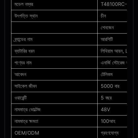
মডেল নম্বর
T48100RC-3U
উৎপত্তি স্থান
চীন
শেনজেন
ব্র্যান্ডের নাম
আরপিটি
ব্যাটারির ধরন
লিথিয়াম আয়ন, LiF
পণ্যের নাম
এনার্জি স্টোরেজ ব্যাটারি
আবেদন
টেলিকম
সাইকেল জীবন
5000 বার
ওয়ারেন্টি
5 বছর
নামমাত্র ভোল্টেজ
48V
নামমাত্র ক্ষমতা
100আহ
OEM/ODM
গ্রহণযোগ্য