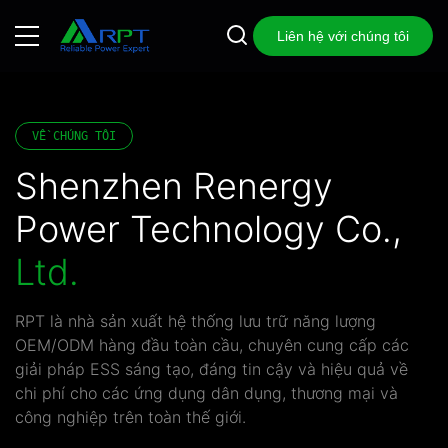
Liên hệ với chúng tôi
VỀ CHÚNG TÔI
Shenzhen Renergy
Power Technology Co.,
Ltd.
RPT là nhà sản xuất hệ thống lưu trữ năng lượng
OEM/ODM hàng đầu toàn cầu, chuyên cung cấp các
giải pháp ESS sáng tạo, đáng tin cậy và hiệu quả về
chi phí cho các ứng dụng dân dụng, thương mại và
công nghiệp trên toàn thế giới.