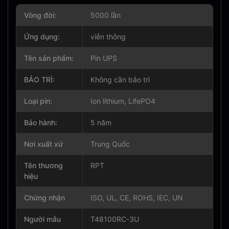
Vòng đời:
5000 lần
Ứng dụng:
viễn thông
Tên sản phẩm:
Pin UPS
BẢO TRÌ:
Không cần bảo trì
Loại pin:
Ion lithium, LifePO4
Bảo hành:
5 năm
Nơi xuất xứ
Trung Quốc
Tên thương
RPT
hiệu
Chứng nhận
ISO, UL, CE, ROHS, IEC, UN
Người mẫu
T48100RC-3U