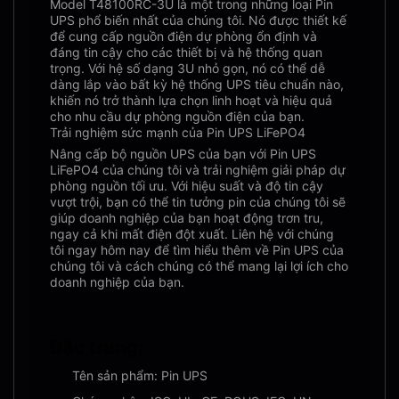
Model T48100RC-3U là một trong những loại Pin
UPS phổ biến nhất của chúng tôi. Nó được thiết kế
để cung cấp nguồn điện dự phòng ổn định và
đáng tin cậy cho các thiết bị và hệ thống quan
trọng. Với hệ số dạng 3U nhỏ gọn, nó có thể dễ
dàng lắp vào bất kỳ hệ thống UPS tiêu chuẩn nào,
khiến nó trở thành lựa chọn linh hoạt và hiệu quả
cho nhu cầu dự phòng nguồn điện của bạn.
Trải nghiệm sức mạnh của Pin UPS LiFePO4
Nâng cấp bộ nguồn UPS của bạn với Pin UPS
LiFePO4 của chúng tôi và trải nghiệm giải pháp dự
phòng nguồn tối ưu. Với hiệu suất và độ tin cậy
vượt trội, bạn có thể tin tưởng pin của chúng tôi sẽ
giúp doanh nghiệp của bạn hoạt động trơn tru,
ngay cả khi mất điện đột xuất. Liên hệ với chúng
tôi ngay hôm nay để tìm hiểu thêm về Pin UPS của
chúng tôi và cách chúng có thể mang lại lợi ích cho
doanh nghiệp của bạn.
Đặc trưng:
Tên sản phẩm: Pin UPS