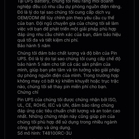
Tại UPS Battery, chúng tôi hiểu rằng mỗi doanh
nghiệp đều có nhu cầu dự phòng nguồn điện riêng.
Đó là lý do tại sao chúng tôi cung cấp dịch vụ
OEM/ODM để tùy chỉnh pin theo yêu cầu cụ thể
của bạn. Đội ngũ chuyên gia của chúng tôi sẽ làm
việc với bạn để phát triển một giải pháp phù hợp
đáp ứng nhu cầu chính xác của bạn, đảm bảo hiệu
quả tối đa và tiết kiệm chi phí.
Bảo hành 5 năm
Chúng tôi đảm bảo chất lượng và độ bền của Pin
UPS. Đó là lý do tại sao chúng tôi cung cấp chế độ
bảo hành 5 năm cho tất cả các sản phẩm của
mình, giúp bạn yên tâm và tin tưởng vào giải pháp
dự phòng nguồn điện của mình. Trong trường hợp
không may có bất kỳ khiếm khuyết hoặc trục trặc
nào, chúng tôi sẽ thay pin miễn phí cho bạn.
Chứng chỉ
Pin UPS của chúng tôi được chứng nhận bởi ISO,
UL, CE, ROHS, IEC và UN, đảm bảo rằng chúng
đáp ứng các tiêu chuẩn chất lượng và an toàn cao
nhất. Những chứng nhận này cũng giúp pin của
chúng tôi phù hợp để sử dụng trong nhiều ngành
công nghiệp và ứng dụng.
Số mô hình: T48100RC-3U