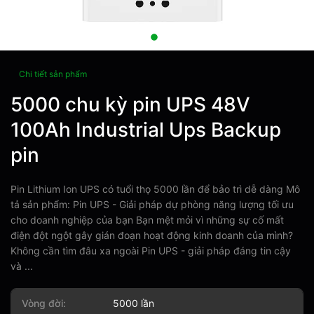
Chi tiết sản phẩm
5000 chu kỳ pin UPS 48V
100Ah Industrial Ups Backup
pin
Pin Lithium Ion UPS có tuổi thọ 5000 lần để bảo trì dễ dàng Mô
tả sản phẩm: Pin UPS - Giải pháp dự phòng năng lượng tối ưu
cho doanh nghiệp của bạn Bạn mệt mỏi vì những sự cố mất
điện đột ngột gây gián đoạn hoạt động kinh doanh của mình?
Không cần tìm đâu xa ngoài Pin UPS - giải pháp đáng tin cậy
và ...
Vòng đời:
5000 lần