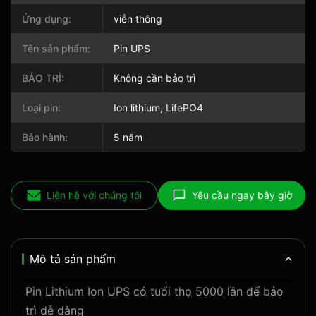
Ứng dụng:
viễn thông
Tên sản phẩm:
Pin UPS
BẢO TRÌ:
Không cần bảo trì
Loại pin:
Ion lithium, LifePO4
Bảo hành:
5 năm
Liên hệ với chúng tôi
Yêu cầu ngay bây giờ
Mô tả sản phẩm
Pin Lithium Ion UPS có tuổi thọ 5000 lần để bảo
trì dễ dàng