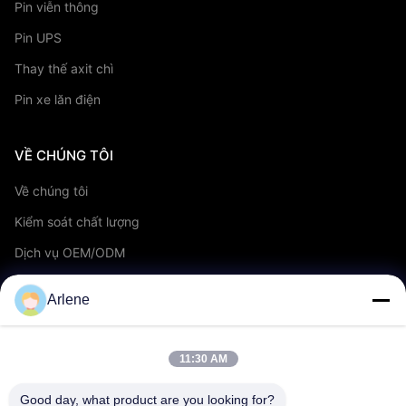
Pin viễn thông
Pin UPS
Thay thế axit chì
Pin xe lăn điện
VỀ CHÚNG TÔI
Về chúng tôi
Kiểm soát chất lượng
Dịch vụ OEM/ODM
Sự kiện & Tin tức
Arlene
ỦNG HỘ
11:30 AM
tải về
Good day, what product are you looking for?
Câu hỏi thường gặp