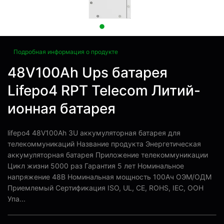
Подробная информация о продукте
48V100Ah Ups батарея
Lifepo4 RPT Telecom Литий-
ионная батарея
lifepo4 48V100Ah 3U аккумуляторная батарея для
телекоммуникаций Название продукта Энергетическая
аккумуляторная батарея Приложение телекоммуникации
Цикл жизни 5000 раз Гарантия 5 лет Номинальное
напряжение 48В Номинальная мощность 100Ач ОЭМ/ОДМ
Приемлемый Сертификация ISO, UL, CE, ROHS, IEC, ООН
Упа...