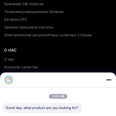
Хранение C&I энергии
Телекоммуникационные батареи
Батареи UPS
Замена свинцовой кислоты
Электрические аккумуляторы колесных стульев
О НАС
О нас
Контроль качества
OEM/ODM-сервис
События и новости
3:42 AM
ПОДДЕРЖИВАТЬ
скачать
Good day, what product are you looking for?
Часто задаваемые вопросы