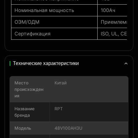
Номинальная мощность
100Ач
ОЭМ/ОДМ
Приемлемый
Сертификация
ISO, UL, CE, R
Технические характеристики
Место
Китай
происхожден
ия
Название
RPT
бренда
Модель
48V100AH3U