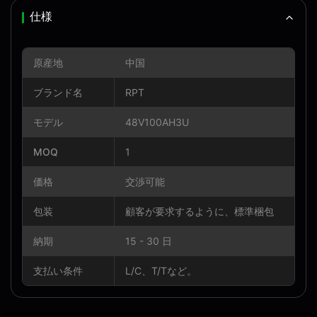
仕様
原産地
中国
ブランド名
RPT
モデル
48V100AH3U
MOQ
1
価格
交渉可能
包装
顧客が要求するように、標準梱包
納期
15 - 30 日
支払い条件
L/C、T/Tなど。