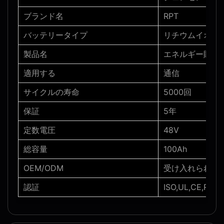
ブランド名
RPT
バッテリータイプ
リチウムイオン Li
製品名
エネルギー貯蔵
適用する
通信
サイクルの寿命
5000回
保証
5年
定数電圧
48V
総容量
100Ah
OEM/ODM
受け入れられる
認証
ISO,UL,CE,ROH