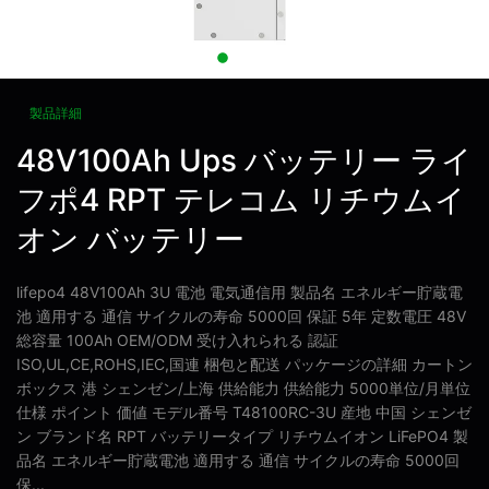
製品詳細
48V100Ah Ups バッテリー ライ
フポ4 RPT テレコム リチウムイ
オン バッテリー
lifepo4 48V100Ah 3U 電池 電気通信用 製品名 エネルギー貯蔵電
池 適用する 通信 サイクルの寿命 5000回 保証 5年 定数電圧 48V
総容量 100Ah OEM/ODM 受け入れられる 認証
ISO,UL,CE,ROHS,IEC,国連 梱包と配送 パッケージの詳細 カートン
ボックス 港 シェンゼン/上海 供給能力 供給能力 5000単位/月単位
仕様 ポイント 価値 モデル番号 T48100RC-3U 産地 中国 シェンゼ
ン ブランド名 RPT バッテリータイプ リチウムイオン LiFePO4 製
品名 エネルギー貯蔵電池 適用する 通信 サイクルの寿命 5000回
保...