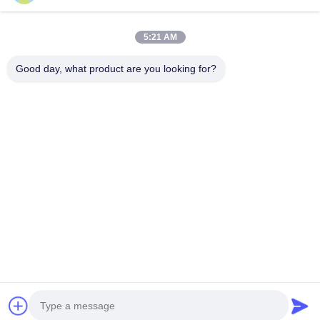
サポート
5:21 AM
ダウンロード
Good day, what product are you looking for?
よくある質問
お問い合わせ
接触
info@rpt-power.com
86-18129948166
ワンダジエ工業公園,No. 1-12,ジンロン通り,ピングシャン地区,
シェンゼン.グアンドン,中国,518118
© 2026 Shenzhen Renergy Power Technology Co., Ltd.. すべての権利は保
護されています..
地図
プライバシーポリシー