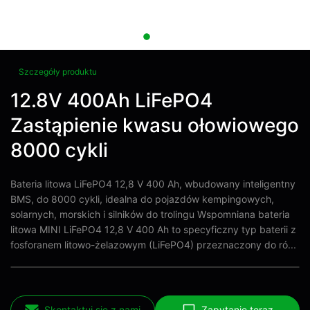
Szczegóły produktu
12.8V 400Ah LiFePO4
Zastąpienie kwasu ołowiowego
8000 cykli
Bateria litowa LiFePO4 12,8 V 400 Ah, wbudowany inteligentny
BMS, do 8000 cykli, idealna do pojazdów kempingowych,
solarnych, morskich i silników do trolingu Wspomniana bateria
litowa MINI LiFePO4 12,8 V 400 Ah to specyficzny typ baterii z
fosforanem litowo-żelazowym (LiFePO4) przeznaczony do ró...
Skontaktuj się z nami
Zapytanie teraz