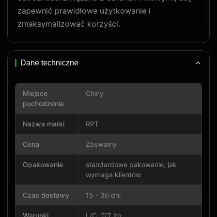
zapewnić prawidłowe użytkowanie i
zmaksymalizować korzyści.
Dane techniczne
Miejsce
Chiny
pochodzenia
Nazwa marki
RPT
Cena
Zbywalny
Opakowanie
standardowe pakowanie, jak
wymaga klientów
Czas dostawy
15 - 30 dni
Warunki
L/C, T/T itp.