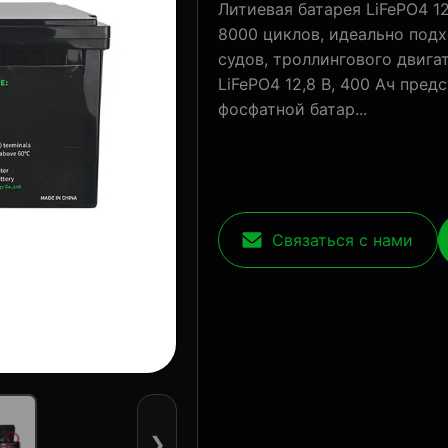
Литиевая батарея LiFePO4 12
8000 циклов, идеально подх
судов, троллингового двига
LiFePO4 12,8 В, 400 Ач пре
фосфатной батар...
Связаться с нами
❯