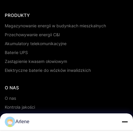
PRODUKTY
Magazynowanie energii w budynkach mieszkalnych
Przechowywanie energii C&I
Akumulatory telekomunikacyjne
Baterie UPS
Zastąpienie kwasem ołowiowym
Elektryczne baterie do wózków inwalidzkich
O NAS
O nas
Kontrola jakości
Usługa OEM/ODM
Arlene
Wydarzenia i aktualności