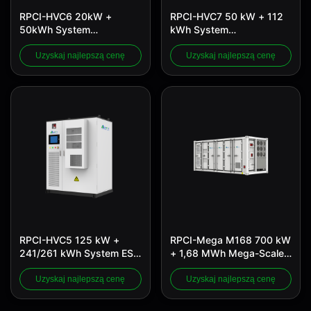
RPCI-HVC6 20kW +
RPCI-HVC7 50 kW + 112
50kWh System
kWh System
magazynowania energii
magazynowania energii
C&I
C&I
Uzyskaj najlepszą cenę
Uzyskaj najlepszą cenę
RPCI-HVC5 125 kW +
RPCI-Mega M168 700 kW
241/261 kWh System ESS
+ 1,68 MWh Mega-Scale
C&I "Wszystko w jednym"
Containerized ESS
Uzyskaj najlepszą cenę
Uzyskaj najlepszą cenę