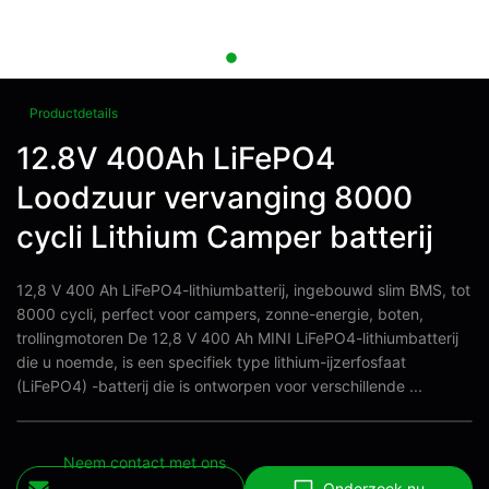
Productdetails
12.8V 400Ah LiFePO4
Loodzuur vervanging 8000
cycli Lithium Camper batterij
12,8 V 400 Ah LiFePO4-lithiumbatterij, ingebouwd slim BMS, tot
8000 cycli, perfect voor campers, zonne-energie, boten,
trollingmotoren De 12,8 V 400 Ah MINI LiFePO4-lithiumbatterij
die u noemde, is een specifiek type lithium-ijzerfosfaat
(LiFePO4) -batterij die is ontworpen voor verschillende ...
Neem contact met ons
Onderzoek nu