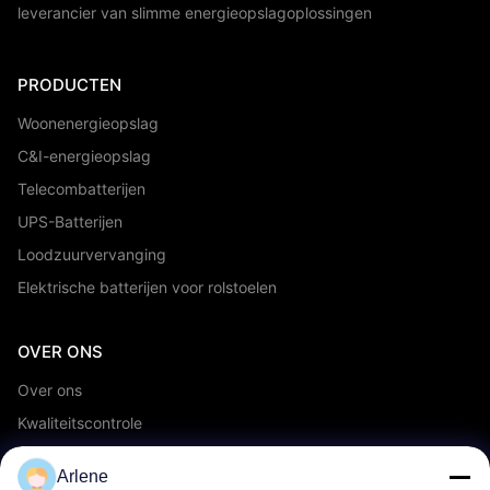
leverancier van slimme energieopslagoplossingen
PRODUCTEN
Woonenergieopslag
C&I-energieopslag
Telecombatterijen
UPS-Batterijen
Loodzuurvervanging
Elektrische batterijen voor rolstoelen
OVER ONS
Over ons
Kwaliteitscontrole
OEM/ODM-service
Arlene
Evenementen en nieuws