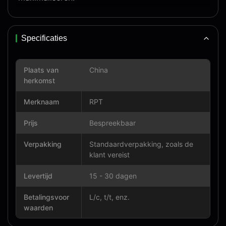
Specificaties
Plaats van
China
herkomst
Merknaam
RPT
Prijs
Bespreekbaar
Verpakking
Standaardverpakking, zoals de
klant vereist
Levertijd
15 - 30 dagen
Betalingsvoor
L/c, t/t, enz.
waarden