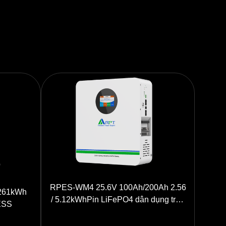
RPES-WM4 25.6V 100Ah/200Ah 2.56
261kWh
/ 5.12kWhPin LiFePO4 dân dụng treo
 ESS
tường