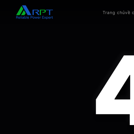
Trang chủ
về 