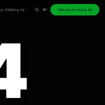
 vụ OEM
ủng hộ
Liên hệ với chúng tôi
VI
4