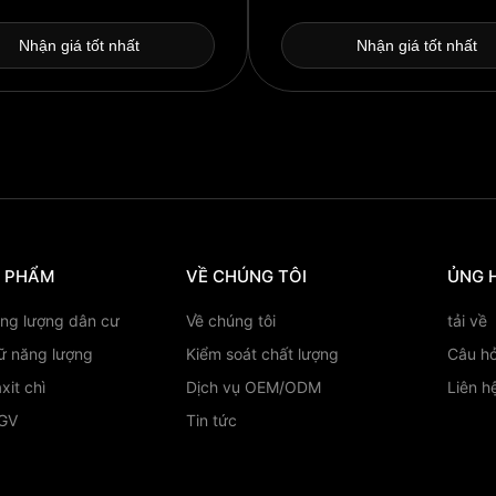
Nhận giá tốt nhất
Nhận giá tốt nhất
N PHẨM
VỀ CHÚNG TÔI
ỦNG 
ăng lượng dân cư
Về chúng tôi
tải về
rữ năng lượng
Kiểm soát chất lượng
Câu hỏ
xit chì
Dịch vụ OEM/ODM
Liên h
AGV
Tin tức