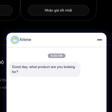
Nhận giá tốt nhất
Arlene
9:16 AM
HỘ
LIÊN HỆ
Good day, what product are you looking 
for?
info@rpt-power.com
86-18129948166
i thường gặp
Công viên công nghiệp Wandajie,
ệ với chúng tôi
số 1-12, Đại lộ Jinlong, quận
Pingshan, Shenzhen.Guangdong,
Trung Quốc, 518118