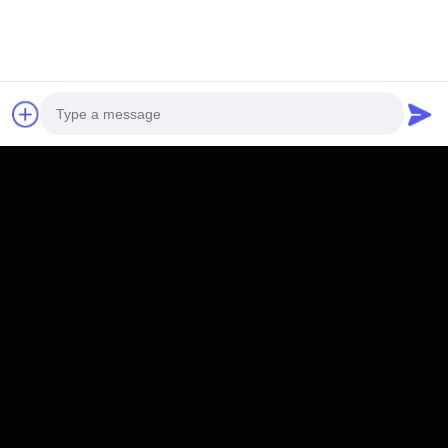
관심 을 가질 수 있다
RPPB-APM136V105AH
Photo
RPCI-HVC620kW +
Video Call
50kWhC&I 에너지저장시스
템
Audio Call
최고의 가격을 얻으십시오
최고의 가격을 얻으십시오