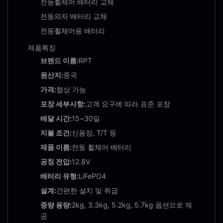
전동휠체어 배터리 교체
전동의자 배터리 교체
전동휠체어용 배터리
제품특징
브랜드 이름:
RPT
원산지:
중국
가격:
협상 가능
포장 세부사항:
고객 요구에 따라 표준 포장
배달 시간:
15~30일
지불 조건:
신용장, T/T 등
제품 이름:
전동 휠체어 배터리
공칭 전압:
12.8V
배터리 유형:
LiFePO4
설계:
간편한 설치 및 취급
중량 용량:
2kg, 3.3kg, 5.2kg, 5.7kg 옵션으로 제
공