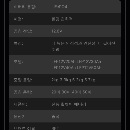
배터리 유형:
LiFePO4
이점:
환경 친화적
공칭 전압:
12.8V
특징:
더 높은 안정성과 안전성, 더 길어진
수명
모델:
LFP12V20Ah LFP12V30Ah
LFP12V40Ah LFP12V50Ah
중량 용량:
2kg 3.3kg 5.2kg 5.7kg
공칭 용량:
20아 30아 40아 50아
제품명:
전동 휠체어 배터리
원산지
중국
브랜드 이름
RPT