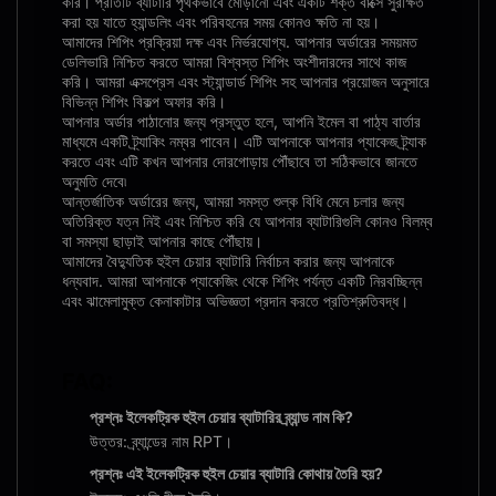
করি। প্রতিটি ব্যাটারি পৃথকভাবে মোড়ানো এবং একটি শক্ত বাক্সে সুরক্ষিত
করা হয় যাতে হ্যান্ডলিং এবং পরিবহনের সময় কোনও ক্ষতি না হয়।
আমাদের শিপিং প্রক্রিয়া দক্ষ এবং নির্ভরযোগ্য. আপনার অর্ডারের সময়মত
ডেলিভারি নিশ্চিত করতে আমরা বিশ্বস্ত শিপিং অংশীদারদের সাথে কাজ
করি। আমরা এক্সপ্রেস এবং স্ট্যান্ডার্ড শিপিং সহ আপনার প্রয়োজন অনুসারে
বিভিন্ন শিপিং বিকল্প অফার করি।
আপনার অর্ডার পাঠানোর জন্য প্রস্তুত হলে, আপনি ইমেল বা পাঠ্য বার্তার
মাধ্যমে একটি ট্র্যাকিং নম্বর পাবেন। এটি আপনাকে আপনার প্যাকেজ ট্র্যাক
করতে এবং এটি কখন আপনার দোরগোড়ায় পৌঁছাবে তা সঠিকভাবে জানতে
অনুমতি দেবে৷
আন্তর্জাতিক অর্ডারের জন্য, আমরা সমস্ত শুল্ক বিধি মেনে চলার জন্য
অতিরিক্ত যত্ন নিই এবং নিশ্চিত করি যে আপনার ব্যাটারিগুলি কোনও বিলম্ব
বা সমস্যা ছাড়াই আপনার কাছে পৌঁছায়।
আমাদের বৈদ্যুতিক হুইল চেয়ার ব্যাটারি নির্বাচন করার জন্য আপনাকে
ধন্যবাদ. আমরা আপনাকে প্যাকেজিং থেকে শিপিং পর্যন্ত একটি নিরবচ্ছিন্ন
এবং ঝামেলামুক্ত কেনাকাটার অভিজ্ঞতা প্রদান করতে প্রতিশ্রুতিবদ্ধ।
FAQ:
প্রশ্নঃ ইলেকট্রিক হুইল চেয়ার ব্যাটারির ব্র্যান্ড নাম কি?
উত্তর: ব্র্যান্ডের নাম RPT।
প্রশ্নঃ এই ​​ইলেকট্রিক হুইল চেয়ার ব্যাটারি কোথায় তৈরি হয়?