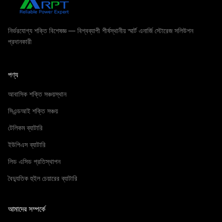
নির্ভরযোগ্য শক্তি বিশেষজ্ঞ — বিশ্বব্যাপী শীর্ষস্থানীয় স্মার্ট এনার্জি স্টোরেজ সলিউশন
প্রদানকারী
পণ্য
আবাসিক শক্তি সঞ্চয়স্থান
সিএন্ডআই শক্তি সঞ্চয়
টেলিকম ব্যাটারি
ইউপিএস ব্যাটারি
লিড এসিড প্রতিস্থাপন
বৈদ্যুতিক হুইল চেয়ারের ব্যাটারি
আমাদের সম্পর্কে