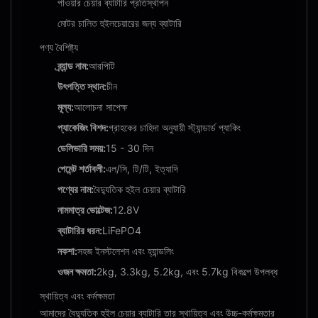
পাওয়ার চেয়ার ব্যাটারি প্রতিস্থাপন
মোটর চালিত হুইলচেয়ারের জন্য ব্যাটারি
পণ্য বৈশিষ্ট্য
ব্র্যান্ড নাম:
আরপিটি
উৎপত্তি স্থান:
চীন
মূল্য:
আলোচনা সাপেক্ষ
প্যাকেজিং বিশদ:
গ্রাহকের চাহিদা অনুযায়ী স্ট্যান্ডার্ড প্যাকিং
ডেলিভারি সময়:
15 - 30 দিন
পেমেন্ট শর্তাবলী:
এল/সি, টি/টি, ইত্যাদি
পণ্যের নাম:
বৈদ্যুতিক হুইল চেয়ার ব্যাটারি
নামমাত্র ভোল্টেজ:
12.8V
ব্যাটারির ধরন:
LiFePO4
নকশা:
সহজ ইনস্টলেশন এবং হ্যান্ডলিং
ওজন ক্ষমতা:
2kg, 3.3kg, 5.2kg, এবং 5.7kg বিকল্পে উপলব্ধ
স্থায়িত্ব এবং কর্মক্ষমতা
আমাদের বৈদ্যুতিক হুইল চেয়ার ব্যাটারি তার স্থায়িত্ব এবং উচ্চ-কর্মক্ষমতার