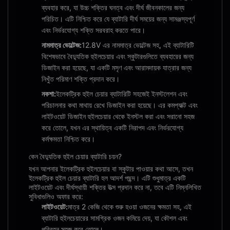
ব্যবহার করে, যা উচ্চ শক্তির ঘনত্ব এবং দীর্ঘ জীবনকালের জন্য
পরিচিত। এটি নিশ্চিত করে যে ব্যাটারি দীর্ঘ সময়ের জন্য সামঞ্জস্যপূর্ণ
এবং নির্ভরযোগ্য শক্তি সরবরাহ করতে পারে।
নামমাত্র ভোল্টেজ:
12.8V এর নামমাত্র ভোল্টেজ সহ, এই ব্যাটারিটি
বিশেষভাবে বৈদ্যুতিক হুইলচেয়ার এবং স্কুটারগুলিতে ব্যবহারের জন্য
ডিজাইন করা হয়েছে, যা একটি মসৃণ এবং আরামদায়ক যাত্রার জন্য
নিখুঁত পরিমাণ শক্তি প্রদান করে।
নকশা:
ইলেকট্রিক হুইল চেয়ার ব্যাটারিটি সহজেই ইনস্টলেশন এবং
পরিচালনার কথা মাথায় রেখে ডিজাইন করা হয়েছে। এর কমপ্যাক্ট এবং
লাইটওয়েট ডিজাইন হুইলচেয়ার থেকে ইনস্টল করা এবং সরানো সহজ
করে তোলে, যখন এর স্থায়িত্ব একটি নিরাপদ এবং নির্ভরযোগ্য
কর্মক্ষমতা নিশ্চিত করে।
কেন বৈদ্যুতিক হুইল চেয়ার ব্যাটারি চয়ন?
যখন আপনার ইলেকট্রিক হুইলচেয়ার বা স্কুটার পাওয়ার কথা আসে, তখন
ইলেকট্রিক হুইল চেয়ার ব্যাটারি হল আদর্শ পছন্দ। এটি শুধুমাত্র একটি
লাইটওয়েট এবং দীর্ঘস্থায়ী শক্তির উত্স প্রদান করে না, তবে এটি নিম্নলিখিত
সুবিধাগুলিও অফার করে:
লাইটওয়েট:
মাত্র 2 কেজি থেকে শুরু হওয়া ওজনের ক্ষমতা সহ, এই
ব্যাটারি হুইলচেয়ারের সামগ্রিক ওজন কমিয়ে দেয়, যা কৌশল এবং
পরিবহন সহজ করে তোলে।