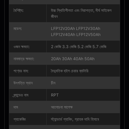
বৈশিষ্ট্য:
উচ্চ স্থিতিশীলতা এবং নিরাপত্তা, দীর্ঘ সাইকেল
জীবন
মডেল:
LFP12V20Ah LFP12V30Ah
LFP12V40Ah LFP12V50Ah
ওজন ক্ষমতা:
2 কেজি 3.3 কেজি 5.2 কেজি 5.7 কেজি
নামমাত্র ক্ষমতা:
20Ah 30Ah 40Ah 50Ah
পণ্যের নাম:
বৈদ্যুতিক হুইল চেয়ার ব্যাটারি
উৎপত্তি স্থান
চীন
ব্র্যান্ডের নাম
RPT
দাম
আলোচনা সাপেক্ষ
প্যাকেজিং
স্ট্যান্ডার্ড প্যাকিং, গ্রাহক দাবি হিসাবে