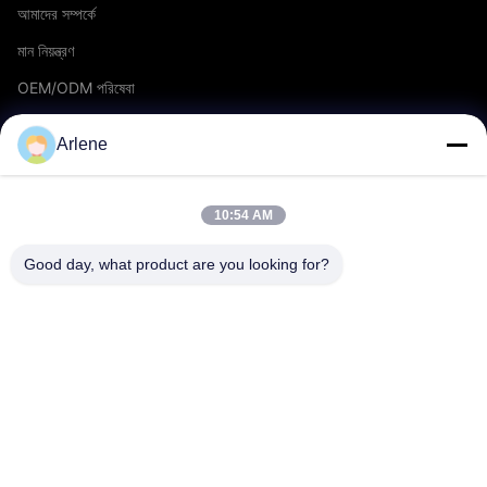
আমাদের সম্পর্কে
মান নিয়ন্ত্রণ
OEM/ODM পরিষেবা
ঘটনা ও খবর
Arlene
সমর্থন
10:54 AM
ডাউনলোড
Good day, what product are you looking for?
প্রশ্নাবলী
আমাদের সাথে যোগাযোগ করুন
যোগাযোগ
info@rpt-power.com
86-18129948166