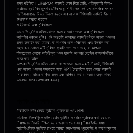
জন্য পরিচিত। LiFePO4 ব্যাটারি কোষ দিয়ে তৈরি, ঐতিহ্যবাহী সীসা-
অ্যাসিড ব্যাটারির তুলনায় এটির আয়ু বেশি। এর অর্থ হল আপনাকে ঘন ঘন
প্রতিস্থাপনের বিষয়ে চিন্তা করতে হবে না এবং দীর্ঘস্থায়ী ব্যাটারি জীবন
উপভোগ করতে পারবেন।
লাইটওয়েট এবং সুবিধাজনক
আমরা বৈদ্যুতিক হুইলচেয়ারের জন্য হালকা ওজনের এবং সুবিধাজনক
ব্যাটারির গুরুত্ব বুঝি। এই কারণেই আমাদের ব্যাটারিগুলিকে হালকা ওজনের
জন্য ডিজাইন করা হয়েছে, যা আপনার পক্ষে পরিচালনা এবং ইনস্টল করা
সহজ করে তোলে৷ এটি সুবিধার ফ্যাক্টরকেও যোগ করে, যা আপনার
হুইলচেয়ারে কোনো অতিরিক্ত ওজন ছাড়াই আপনার দৈনন্দিন কাজকর্মগুলিকে
সহজ করে তোলে।
আপনার বৈদ্যুতিক হুইলচেয়ারের প্রয়োজনের জন্য একটি টেকসই, দীর্ঘস্থায়ী
এবং হালকা ওজনের সমাধানের জন্য RPT বৈদ্যুতিক হুইল চেয়ার ব্যাটারি
বেছে নিন। আরও তথ্যের জন্য এবং আপনার অর্ডার দেওয়ার জন্য আজই
আমাদের সাথে যোগাযোগ করুন।
প্যাকিং এবং শিপিং:
বৈদ্যুতিক হুইল চেয়ার ব্যাটারি প্যাকেজিং এবং শিপিং
আমাদের ইলেকট্রিক হুইল চেয়ার ব্যাটারি সাবধানে প্যাকেজ করা হয় এবং
নিরাপদ ডেলিভারি নিশ্চিত করার জন্য পাঠানো হয়। ট্রানজিটের সময়
ব্যাটারিগুলিকে সুরক্ষিত রাখতে আমরা উচ্চ-মানের প্যাকেজিং উপকরণ ব্যবহার