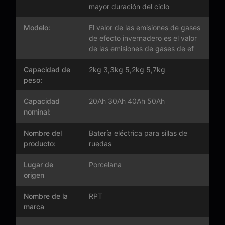
mayor duración del ciclo
Modelo:
El valor de las emisiones de gases
de efecto invernadero es el valor
de las emisiones de gases de ef
Capacidad de
2kg 3,3kg 5,2kg 5,7kg
peso:
Capacidad
20Ah 30Ah 40Ah 50Ah
nominal:
Nombre del
Batería eléctrica para sillas de
producto:
ruedas
Lugar de
Porcelana
origen
Nombre de la
RPT
marca