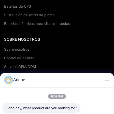
Baterías de UPS
Sustitución de ácido de plomo
Baterías eléctricas para sillas de ruedas
SOBRE NOSOTROS
Sobre nosotros
Control de calidad
Servicio OEM/ODM
Eventos y noticias
Arlene
APOYO
6:57 PM
descargar
Good day, what product are you looking for?
Preguntas frecuentes