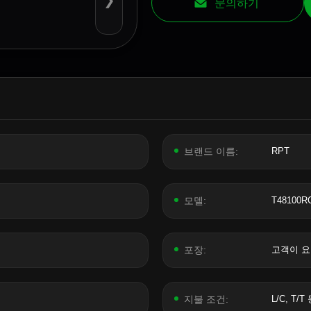
❯
문의하기
브랜드 이름:
RPT
모델:
T48100R
포장:
고객이 요
지불 조건:
L/C, T/T