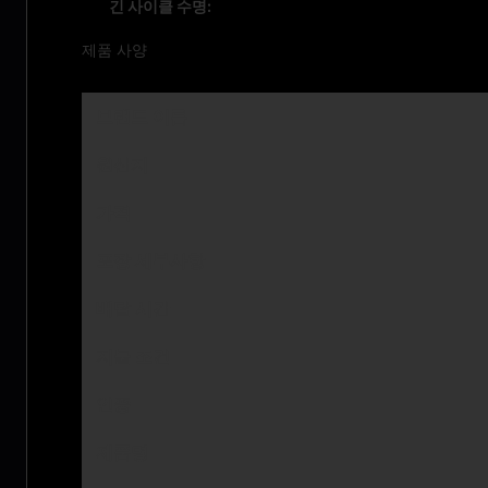
긴 사이클 수명:
제품 사양
브랜드 이름
원산지
가격
포장 세부사항
배달 시간
지불 조건
인증
제품명