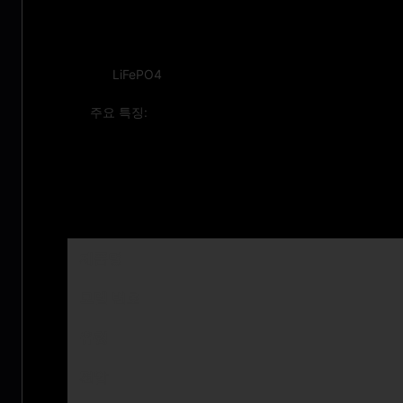
특징:
LiFePO4
주요 특징:
기술적인 매개변수:
제품명
모델 번호
유형
전압