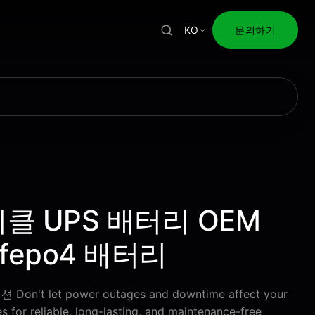
KO
문의하기
이클 UPS 배터리 OEM
ifepo4 배터리
t let power outages and downtime affect your
 for reliable, long-lasting, and maintenance-free