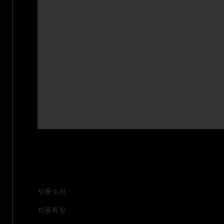
공칭 용량
배터리 유형
사이클 수명
유지
보증
인증
신청:
제품소개
제품특징