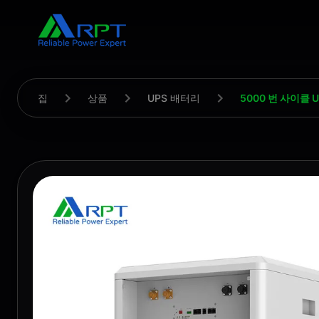
집
상품
UPS 배터리
5000 번 사이클 U