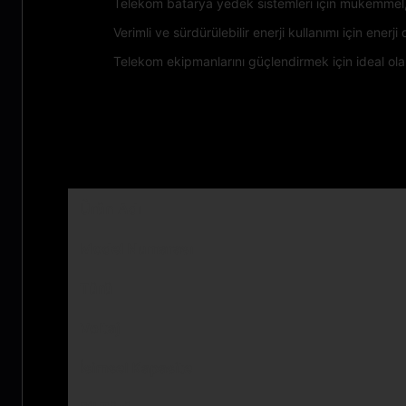
Telekom batarya yedek sistemleri için mükemmel, k
Verimli ve sürdürülebilir enerji kullanımı için enerj
Telekom ekipmanlarını güçlendirmek için ideal ola
Teknik parametreler:
Ürün Adı
Model Numarası
Türü
Voltaj
İsimsel Kapasite