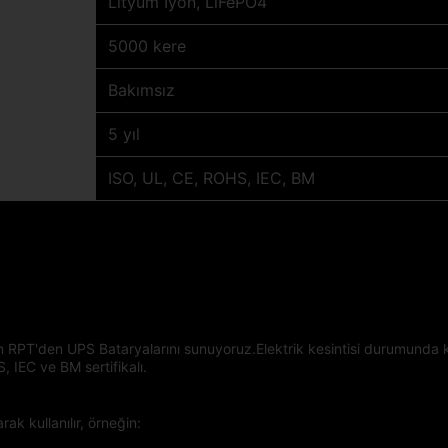
Lityum İyon, LiFePO4
5000 kere
Bakımsız
5 yıl
ISO, UL, CE, ROHS, IEC, BM
 RPT'den UPS Bataryalarını sunuyoruz.Elektrik kesintisi durumunda k
, IEC ve BM sertifikalı.
rak kullanılır, örneğin: