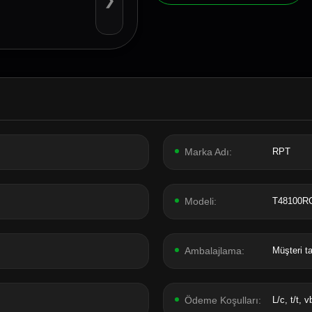
❯
Marka Adı:
RPT
Modeli:
T48100R
Ambalajlama:
Müşteri ta
Ödeme Koşulları:
L/c, t/t, v