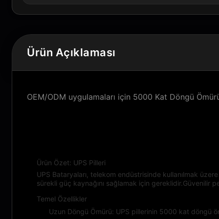
Ürün Açıklaması
OEM/ODM uygulamaları için 5000 Kat Döngü Ömürü 
Ürün Tanımı:
Ürün Özet: UPS Pilleri
UPS Bataryaları, telekom endüstrisinde kullanılmak üzere 
sürekli güç kaynağını sağlamak için gereklidir.Güvenilir 
Temel Özellikler
Uzun Döngü Ömürü: UPS pillerinin 5000 kat döngü ömrü