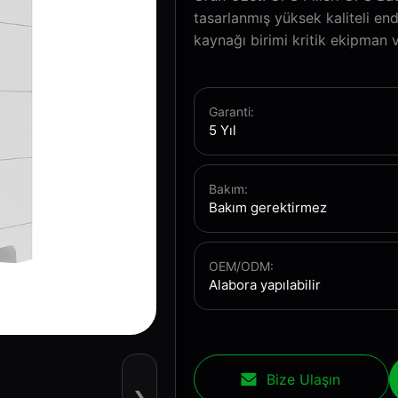
tasarlanmış yüksek kaliteli en
kaynağı birimi kritik ekipman ve
Garanti:
5 Yıl
Bakım:
Bakım gerektirmez
OEM/ODM:
Alabora yapılabilir
Bize Ulaşın