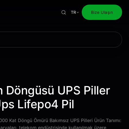
TR
Bize Ulaşın
 Döngüsü UPS Piller
s Lifepo4 Pil
00 Kat Döngü Ömürü Bakımsız UPS Pilleri Ürün Tanımı:
aryaları, telekom endüstrisinde kullanılmak üzere