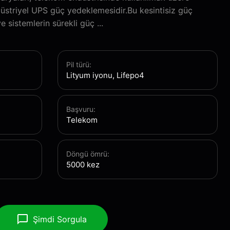
düstriyel UPS güç yedeklemesidir.Bu kesintisiz güç
 sistemlerin sürekli güç ...
Pil türü:
Lityum iyonu, Lifepo4
Başvuru:
Telekom
Döngü ömrü:
5000 kez
Şimdi Sorgula