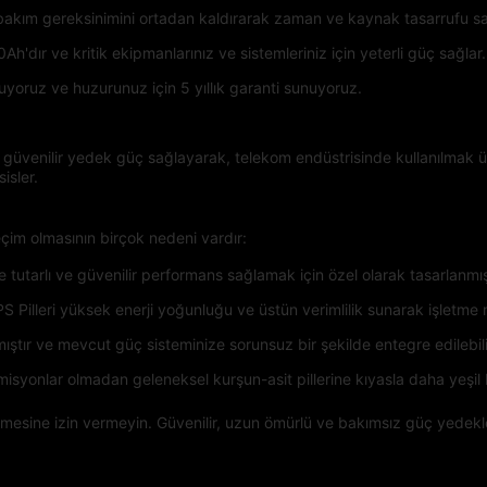
 bakım gereksinimini ortadan kaldırarak zaman ve kaynak tasarrufu sa
h'dır ve kritik ekipmanlarınız ve sistemleriniz için yeterli güç sağlar.
uyoruz ve huzurunuz için 5 yıllık garanti sunuyoruz.
 güvenilir yedek güç sağlayarak, telekom endüstrisinde kullanılmak ü
isler.
eçim olmasının birçok nedeni vardır:
e tutarlı ve güvenilir performans sağlamak için özel olarak tasarlanmış 
UPS Pilleri yüksek enerji yoğunluğu ve üstün verimlilik sunarak işletme
mıştır ve mevcut güç sisteminize sorunsuz bir şekilde entegre edilebili
misyonlar olmadan geleneksel kurşun-asit pillerine kıyasla daha yeşil 
kilemesine izin vermeyin. Güvenilir, uzun ömürlü ve bakımsız güç yedekl