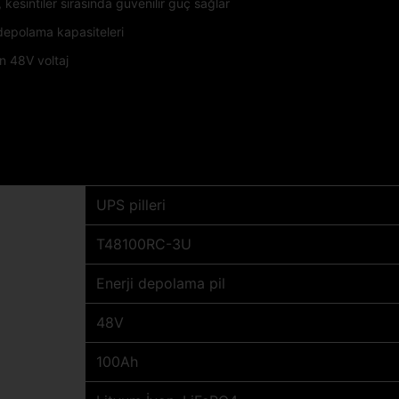
esintiler sırasında güvenilir güç sağlar
i depolama kapasiteleri
n 48V voltaj
UPS pilleri
T48100RC-3U
Enerji depolama pil
48V
100Ah