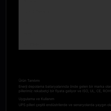
Pil Türü
Döngü Yaşamı
Bakım
Garanti
Sertifikasyon
Uygulamalar:
Ürün Tanıtımı
Enerji depolama bataryalarında önde gelen bir marka olan
pillerimiz rekabetçi bir fiyata geliyor ve ISO, UL, CE, ROHS
Uygulama ve Kullanım
UPS pilleri çeşitli endüstrilerde ve senaryolarda yaygın ola