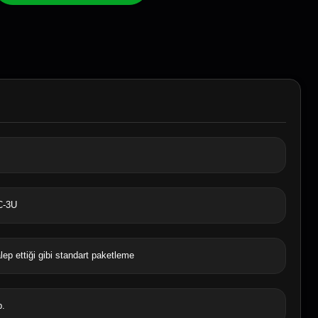
C-3U
lep ettiği gibi standart paketleme
b.