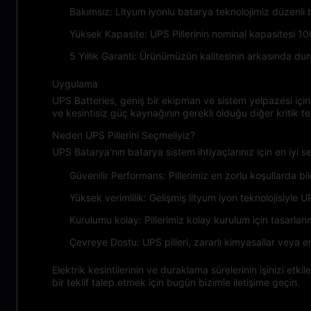
Bakımsız: Lityum iyonlu batarya teknolojimiz düzenli
Yüksek Kapasite: UPS Pillerinin nominal kapasitesi 100A
5 Yıllık Garanti: Ürünümüzün kalitesinin arkasında dur
Uygulama
UPS Batteries, geniş bir ekipman ve sistem yelpazesi için
ve kesintisiz güç kaynağının gerekli olduğu diğer kritik tes
Neden UPS Pillerini Seçmeliyiz?
UPS Batarya'nın batarya sistem ihtiyaçlarınız için en iyi s
Güvenilir Performans: Pillerimiz en zorlu koşullarda bil
Yüksek verimlilik: Gelişmiş lityum iyon teknolojisiyle 
Kurulumu kolay: Pillerimiz kolay kurulum için tasarlan
Çevreye Dostu: UPS pilleri, zararlı kimyasallar veya e
Elektrik kesintilerinin ve duraklama sürelerinin işinizi et
bir teklif talep etmek için bugün bizimle iletişime geçin.