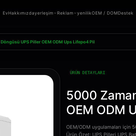
Ev
Hakkımızda
yerleşim
Reklam
yenilik
OEM / DOM
Destek
Döngüsü UPS Piller OEM ODM Ups Lifepo4 Pil
ÜRÜN DETAYLARI
5000 Zaman
OEM ODM Up
OEM/ODM uygulamaları için 50
Ürün Özet: UPS Pilleri UPS Bat