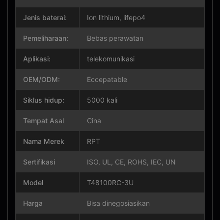
Jenis baterai:
Ion lithium, lifepo4
Pemeliharaan:
Bebas perawatan
Aplikasi:
telekomunikasi
OEM/ODM:
Eccepatable
Siklus hidup:
5000 kali
Tempat Asal
Cina
Nama Merek
RPT
Sertifikasi
ISO, UL, CE, ROHS, IEC, UN
Model
T48100RC-3U
Harga
Bisa dinegosiasikan