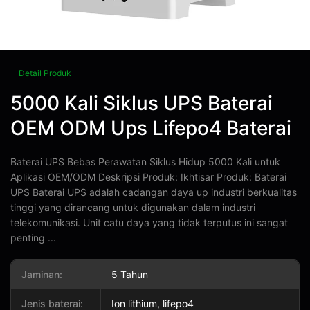
Detail Produk
5000 Kali Siklus UPS Baterai
OEM ODM Ups Lifepo4 Baterai
Baterai UPS Bebas Perawatan Siklus Hidup 5000 Kali untuk
Aplikasi OEM/ODM Deskripsi Produk: Ikhtisar Produk: Baterai
UPS Baterai UPS adalah cadangan daya up industri berkualitas
tinggi yang dirancang untuk digunakan dalam industri
telekomunikasi. Unit catu daya yang tidak terputus ini sangat
penting ...
Jaminan:
5 Tahun
Jenis baterai:
Ion lithium, lifepo4