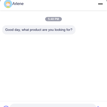
이벤트 및 뉴스
Arlene
지원하다
5:40 PM
다운로드
Good day, what product are you looking for?
자주 묻는 질문
문의하기
연락하다
info@rpt-power.com
86-18129948166
원다지 산업단지, 1-12번지, 진롱 거리, 핑산구,?? 진.광동, 중국,
518118번지
© 2026 Shenzhen Renergy Power Technology Co., Ltd.. 모든 권리는 보호
됩니다..