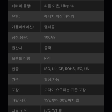
배터리 유형:
리튬 이온, Lifepo4
유형:
에너지 저장 배터리
애플리케이션:
텔레콤
공칭 용량:
100Ah
원산지
중국
브랜드 이름
RPT
인증
ISO, UL, CE, ROHS, IEC, UN
가격
협상 가능
포장
고객이 요구하는 표준 포장
배달 시간
15일부터 30일까지 일
지불 조건
L/C, T/T 등