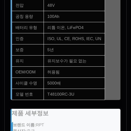
전압
48V
공칭 용량
100Ah
배터리 유형
리튬 이온, LiFePO4
인증
ISO, UL, CE, ROHS, IEC, UN
보증
5년
유지
유지보수가 필요 없는
OEM/ODM
허용됨
사이클 수명
5000배
모델 번호
T48100RC-3U
제품 세부정보
브랜드 이름:
RPT