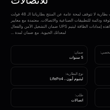
للاتصالات
ODM Lifepo4 UPS بطارية اتصالات بطارية لا تتوقف لمحة عامة عن المنتج بطارياتنا الـ 48 فولت
وثوقة ودائمة للتطبيقات الصناعية والاتصالات. معتمدة مع معايير
ISO و UL و CE و ROHS و IEC و UNهذه إمدادات الطاقة ليتيم UPS ضمان التشغيل الآمن والفعال
لمعداتك الحيوية. مع ضمان لمدة ...
لشخصي:
ضمان:
5 سنوات
نوع البطارية:
ليثيوم أيون ، LifePo4
طلب:
اتصالات