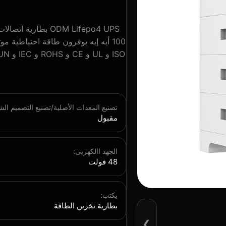
100 أيه إيه يوفرون طاقة احتياطية م
تصنيع المعدات الأصلية/تصنيع التصميم ا
مقبول
الجهد االكهربى:
48 فولت
يكتب:
بطارية تخزين الطاقة
❯