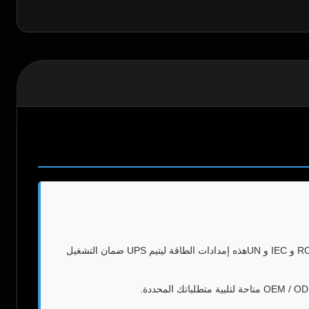
بطارياتنا الـ 48 فولت 100 أيه إيه يوفرون طاقة احتياطية موثوقة ودائمة للتطبيقات الصناعية والاتصالات. معتمدة مع معايير ISO و UL و CE و ROHS و IEC و UNهذه إمدادات الطاقة ليتيم UPS ضمان التشغيل