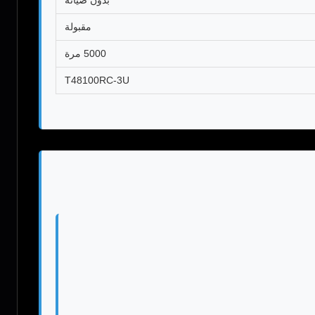
بدون صيانة
مقبولة
5000 مرة
T48100RC-3U