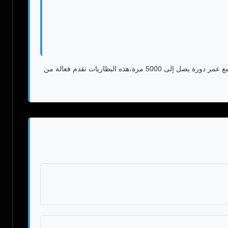
توفر بطاريات UPS إمدادات طاقة احتياطية موثوقة لمختلف التطبيقات بما في ذلك المستشفيات ومراكز البيانات والاتصالات والعمليات الصناعية. مع عمر دورة يصل إلى 5000 مرة،هذه البطاريات تقدم فعالة من