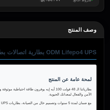
شروط الدفع:
وصف المنتج
ODM Lifepo4 UPS بطارية اتصالات بطارية لا تتوقف
لمحة عامة عن المنتج
الآمن والفعال لمعداتك الحيوية.
مع ضمان لمدة 5 سنوات وتصميم خال من الصيانة، بطاريات UPS لدينا توفر راحة العقل والطاقة دون انقطاع لعمليات مهمة الخاصة بك.خدمات OEM / ODM متاحة لتلبية متطلباتك المحددة.