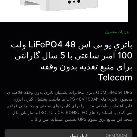
زئیات محصول
باتری یو پی اس LiFePO4 48 ولت
100 آمپر ساعتی با 5 سال گارانتی
ای منبع تغذیه بدون وقفه
Teleco
ODM Lifepo4 UPS باتری مخابرات پشتیبان باتری بدون وقفه خلاصه ی
محصول باتری های UPS 48V 100Ah ما قابلیت پشتیبان گیری انرژی
ل اعتماد و طولانی مدت را برای کاربردهای صنعتی و مخابراتی فراهم
می کنند. با استاندارد های ISO، UL، CE، ROHS، IEC و سازمان ملل
ین منابع برق لیتیوم UPS تضمین عملیات امن و کا...
OEM/ODM:
قابل قبول