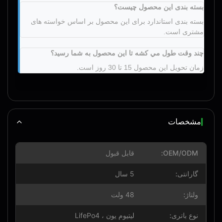
بسته بندی این محصول چیست؟
بسته بندی استاندارد برای این محصول بر اساس خواسته های
مشتری است.
چند وقت طول مي کشه تا اين محصول به شما رسيد؟
زمان تحویل این محصول 15 تا 30 روز است.
مشخصات
OEM/ODM:
قابل قبول
گارانتی:
5 سال
ولتاژ:
48 ولت
نوع باتری:
لیتیوم یون ، LifePo4