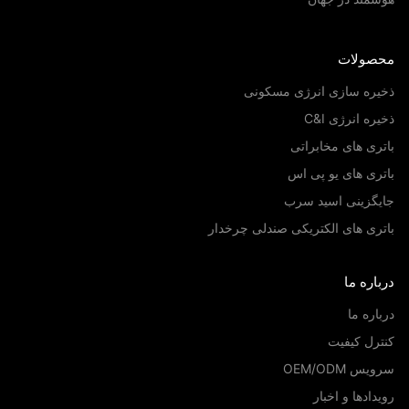
صولات
یره سازی انرژی مسکونی
ره انرژی C&I
ری های مخابراتی
ری های یو پی اس
یگزینی اسید سرب
ری های الکتریکی صندلی چرخدار
اره ما
اره ما
رل کیفیت
س OEM/ODM
دادها و اخبار