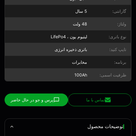
گارانتی:
5 سال
ولتاژ:
48 ولت
نوع باتری:
لیتیوم یون ، LifePo4
تایپ کنید:
باتری ذخیره انرژی
برنامه:
مخابرات
ظرفیت اسمی:
100Ah
تماس با ما
پرس و جو در حال حاضر
توضیحات محصول