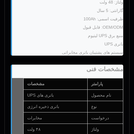
ولتاژ: 48 ولت
گارانتی: 5 سال
ظرفیت اسمی: 100Ah
OEM/ODM: قابل قبول
منبع برق UPS لیتیوم
باتری UPS
سیستم های پشتیبان باتری مخابراتی
مشخصات فنی
پارامتر
مشخصات
نام محصول
باتری های UPS
نوع
باتری ذخیره انرژی
درخواست
مخابرات
ولتاژ
۴۸ ولت