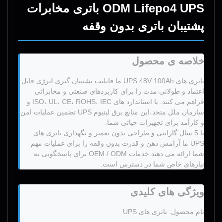
ODM Lifepo4 UPS باتری مخابرات
پشتیبان باتری بدون وقفه
خلاصه ی محصول
باتری های UPS 48V 100Ah ما قابلیت پشتیبان گیری انرژی قابل
اعتماد و طولانی مدت را برای کاربردهای صنعتی و مخابراتی
فراهم می کنند. با استاندارد های ISO، UL، CE، ROHS، IEC و
سازمان ملل متحد،این منابع برق لیتیوم UPS تضمین عملیات امن
و کارآمد برای تجهیزات حیاتی شما.
با 5 سال گارانتی و طراحی بدون تعمیر و نگهداری باتری های
UPS ما آرامش ذهن و قدرت بدون وقفه را برای عملیات مهم
شما ارائه می دهند.خدمات OEM / ODM برای پاسخگویی به
نیازهای خاص شما در دسترس است.
ویژگی های کلیدی
نام محصول: باتری های UPS