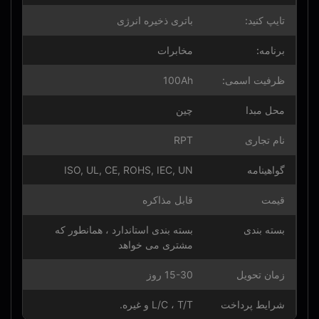
تایپ کنید:
باتری ذخیره انرژی
برنامه:
مخابرات
ظرفیت اسمی:
100Ah
محل مبدا
چین
نام تجاری
RPT
گواهینامه
ISO, UL, CE, ROHS, IEC, UN
قیمت
قابل مذاکره
بسته بندی
بسته بندی استاندارد ، همانطور که
مشتری می خواهد
زمان تحویل
15-30 روز
شرایط پرداخت
L/C ، T/T و غیره.