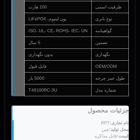
ظرفیت اسمی
100 هارت
نوع باتری
یون لیتیوم، LiFePO4
گواهینامه
ISO، UL، CE، ROHS، IEC، UN
تضمین
5 سال
نگهداری
بدون نگهداری
OEM/ODM
قابل قبول
طول عمر چرخه
5000 بار
شماره مدل
T48100RC-3U
جزئیات محصول
نام تجاری:
RPT
محل تولید:
چین
قیمت:
قابل مذاکره