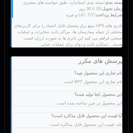
بسته بندی:
بسته بندی استاندارد، طبق خواسته های مشتری
زمان تحویل:
15 تا 30 روز
شرایط پرداخت:
L/C، T/T و غیره
باتری های UPS منبع برق پشتیبان قابل اعتماد را برای کاربردهای
مختلف از جمله بیمارستان ها، مراکز داده، مخابرات و عملیات
صنعتی فراهم می کنند.این باتری ها به صورت ارزان قیمت
هستند.، عملکرد ثابت و دوام برای عملیات حیاتی.
پرسش های مکرر
نام تجاری این محصول چیه؟
نام تجاری این محصول RPT است.
اين محصول کجا توليد شده؟
این محصول در چین ساخته شده است.
آیا قیمت این محصول قابل مذاکره است؟
بله، قیمت این محصول قابل مذاکره است.