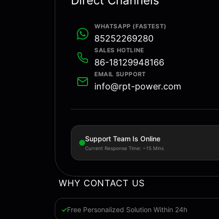
Direct Channels
WHATSAPP (FASTEST)
85252269280
SALES HOTLINE
86-18129948166
EMAIL SUPPORT
info@rpt-power.com
Support Team Is Online
Current Response Time: ~15 Mins
WHY CONTACT US
Free Personalized Solution Within 24h