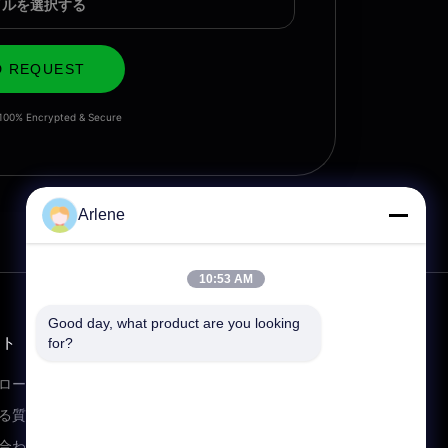
イルを選択する
D REQUEST
 100% Encrypted & Secure
Arlene
10:53 AM
Good day, what product are you looking 
ート
接触
for?
info@rpt-power.com
ロード
86-18129948166
る質問
ワンダジエ工業公園,No. 1-12,ジン
合わせ