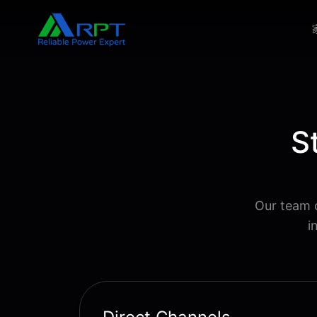
S
Our team o
i