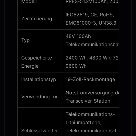
Modell
RPES-51.2V100Ah, 200Ah-Seri
IEC62619, CE, RoHS,
Zertifizierung
EMC61000-3, UN38.3
48V 100Ah
Typ
Telekommunikationsbatterie
Gespeicherte
2400 Wh, 4800 Wh, 7200 Wh,
Energie
9600 Wh
Installationstyp
19-Zoll-Rackmontage
Notstromversorgung der Basis
Verwendung für
Transceiver-Station
Telekommunikations-
Lithiumbatterie,
Schlüsselwörter
Telekommunikations-Lithium-