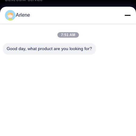
Veranstaltungen und Neuigkeiten
Arlene
UNTERSTÜTZUNG
7:51 AM
herunterladen
Good day, what product are you looking for?
FAQs
Kontaktieren Sie uns
KONTAKT
info@rpt-power.com
86-18129948166
Wandajie Industrial Park, Nr. 1-12, Jinlong Avenue, Bezirk
Pingshan, Shenzhen.Guangdong, China, 518118
© 2026 Shenzhen Renergy Power Technology Co., Ltd.. Alle Rechte