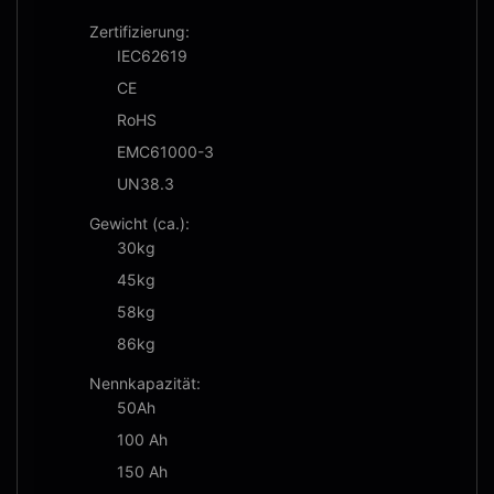
Zertifizierung:
IEC62619
CE
RoHS
EMC61000-3
UN38.3
Gewicht (ca.):
30kg
45kg
58kg
86kg
Nennkapazität:
50Ah
100 Ah
150 Ah