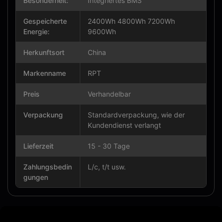
Besonderheit:
Integriertes BMS
Gespeicherte
2400Wh 4800Wh 7200Wh
Energie:
9600Wh
Herkunftsort
China
Markenname
RPT
Preis
Verhandelbar
Verpackung
Standardverpackung, wie der
Kundendienst verlangt
Lieferzeit
15 - 30 Tage
Zahlungsbedin
L/c, t/t usw.
gungen