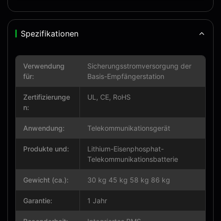
Spezifikationen
Verwendung
Sicherungsstromversorgung der
für:
Basis-Empfängerstation
Zertifizierunge
UL, CE, RoHS
n:
Anwendung:
Telekommunikationsgerät
Produkte und:
Lithium-Eisenphosphat-
Telekommunikationsbatterie
Gewicht (ca.):
30 kg 45 kg 58 kg 86 kg
Garantie:
1 Jahr