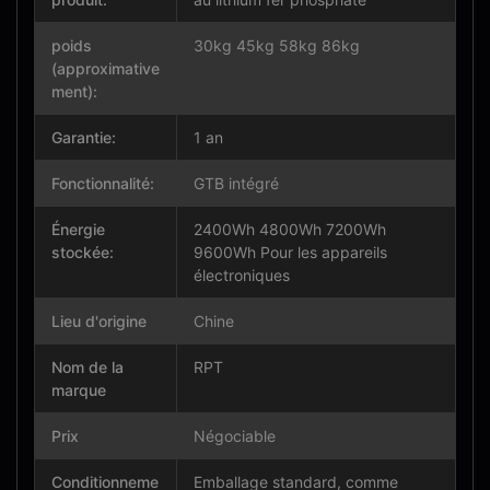
poids
30kg 45kg 58kg 86kg
(approximative
ment):
Garantie:
1 an
Fonctionnalité:
GTB intégré
Énergie
2400Wh 4800Wh 7200Wh
stockée:
9600Wh Pour les appareils
électroniques
Lieu d'origine
Chine
Nom de la
RPT
marque
Prix
Négociable
Conditionneme
Emballage standard, comme