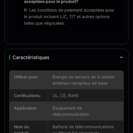
acceptées pour le produit?
R: Les conditions de paiement acceptées pour
le produit incluent L/C, T/T et autres options
telles que négociées.
Caractéristiques
Utiliser pour:
Énergie de secours de la station
émetteur-récepteur de base
Certifications:
UL, CE, RoHS
Application:
Équipement de
télécommunication
Nom du
Batterie de télécommunications
produit:
au lithium fer phosphate