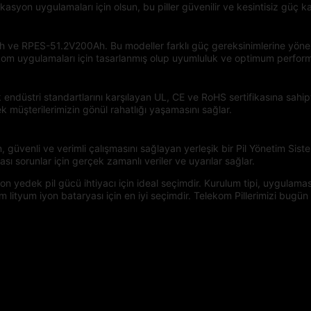
ikasyon uygulamaları için olsun, bu piller güvenilir ve kesintisiz güç k
 ve RPES-51.2V200Ah. Bu modeller farklı güç gereksinimlerine yönel
telekom uygulamaları için tasarlanmış olup uyumluluk ve optimum perfor
ndüstri standartlarını karşılayan UL, CE ve RoHS sertifikasına sahiptir.
müşterilerimizin gönül rahatlığı yaşamasını sağlar.
, güvenli ve verimli çalışmasını sağlayan yerleşik bir Pil Yönetim Sistem
ı sorunlar için gerçek zamanlı veriler ve uyarılar sağlar.
 yedek pil gücü ihtiyacı için ideal seçimdir. Kurulum tipi, uygulaması,
ityum iyon bataryası için en iyi seçimdir. Telekom Pillerimizi bugün s