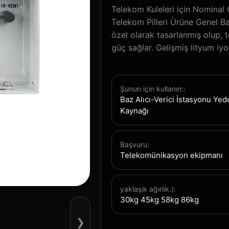
Telekom Kuleleri için Nominal
Telekom Pilleri Ürüne Genel Ba
özel olarak tasarlanmış olup, t
güç sağlar. Gelişmiş lityum iyon 
Şunun için kullanın::
Baz Alıcı-Verici İstasyonu Ye
Kaynağı
Başvuru:
Telekomünikasyon ekipmanı
yaklaşık ağırlık.):
30kg 45kg 58kg 86kg
❯