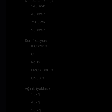
Depolanan Enerji:
2400Wh
4800Wh
7200Wh
9600Wh
Sertifikasyon:
IEC62619
CE
RoHS
EMC61000-3
UN38.3
Ağırlık (yaklaşık):
30kg
45kg
58 kg