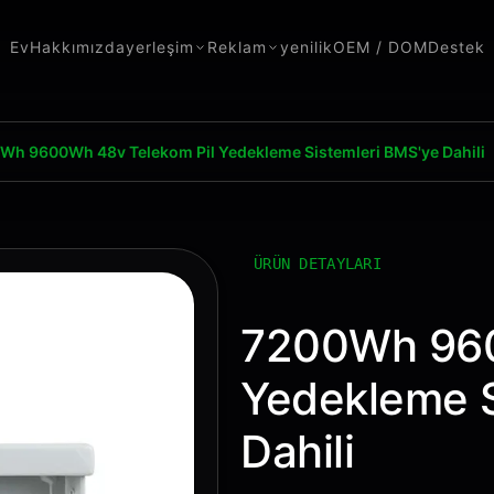
Ev
Hakkımızda
yerleşim
Reklam
yenilik
OEM / DOM
Destek
Wh 9600Wh 48v Telekom Pil Yedekleme Sistemleri BMS'ye Dahili
ÜRÜN DETAYLARI
7200Wh 960
Yedekleme S
Dahili