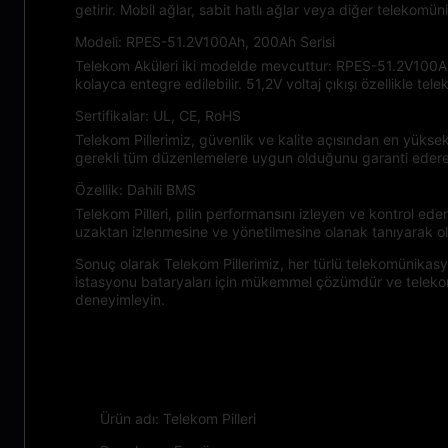
getirir. Mobil ağlar, sabit hatlı ağlar veya diğer telekomün
Modeli: RPES-51.2V100Ah, 200Ah Serisi
Telekom Aküleri iki modelde mevcuttur: RPES-51.2V100Ah
kolayca entegre edilebilir. 51,2V voltaj çıkışı özellikle 
Sertifikalar: UL, CE, RoHS
Telekom Pillerimiz, güvenlik ve kalite açısından en yüksek e
gerekli tüm düzenlemelere uygun olduğunu garanti ederek 
Özellik: Dahili BMS
Telekom Pilleri, pilin performansını izleyen ve kontrol eden
uzaktan izlenmesine ve yönetilmesine olanak tanıyarak olas
Sonuç olarak Telekom Pillerimiz, her türlü telekomünikasyon
istasyonu bataryaları için mükemmel çözümdür ve telekom l
deneyimleyin.
Özellikler:
Ürün adı: Telekom Pilleri