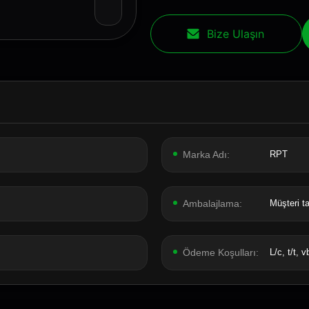
Bize Ulaşın
Marka Adı:
RPT
Ambalajlama:
Müşteri ta
Ödeme Koşulları:
L/c, t/t, v