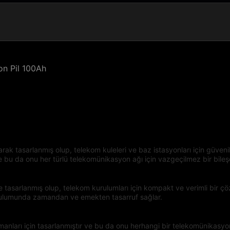
on Pil 100Ah
rak tasarlanmış olup, telekom kuleleri ve baz istasyonları için güvenili
 bu da onu her türlü telekomünikasyon ağı için vazgeçilmez bir bileşen
ilde tasarlanmış olup, telekom kurulumları için kompakt ve verimli bir
rulumunda zamandan ve emekten tasarruf sağlar.
pmanları için tasarlanmıştır ve bu da onu herhangi bir telekomünika