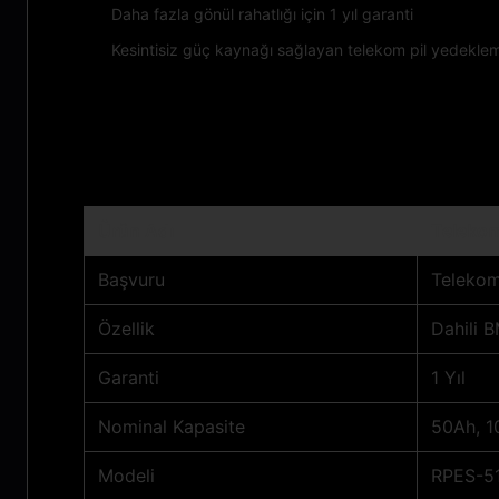
Daha fazla gönül rahatlığı için 1 yıl garanti
Kesintisiz güç kaynağı sağlayan telekom pil yedekleme 
Teknik Parametreler:
Ürün Adı
Telekom 
Başvuru
Telekom
Özellik
Dahili 
Garanti
1 Yıl
Nominal Kapasite
50Ah, 1
Modeli
RPES-51