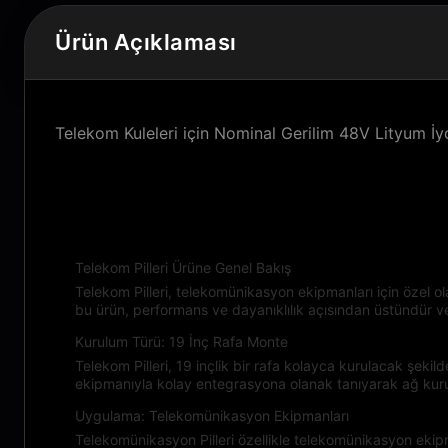
Ürün Açıklaması
Telekom Kuleleri için Nominal Gerilim 48V Lityum İy
Ürün Açıklaması:
Telekom Pilleri Ürüne Genel Bakış
Telekom Pilleri, telekomünikasyon ekipmanları için özel ola
bu ürün, performans ve dayanıklılık açısından üstündür ve
Kurulum Türü: 19 İnç Rafa Monte
Telekom Pilleri, 19 inçlik bir rafa kolayca kurulacak şek
ekipmanıyla kolay entegrasyona olanak tanıyarak ağ ku
Uygulama: Telekomünikasyon Ekipmanları
Telekomünikasyon Pilleri özellikle telekomünikasyon eki