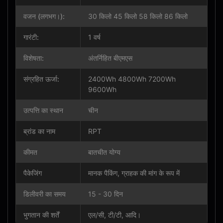
वजन (लगभग।):
30 किलो 45 किलो 58 किलो 86 किलो
गारंटी:
1 वर्ष
विशेषता:
अंतर्निहित बीएमएस
संग्रहित ऊर्जा:
2400Wh 4800Wh 7200Wh
9600Wh
उत्पत्ति का स्थान
चीन
ब्रांड का नाम
RPT
कीमत
बातचीत योग्य
पैकेजिंग
मानक पैकिंग, ग्राहक की मांग के रूप में
डिलीवरी का समय
15 - 30 दिन
भुगतान की शर्तें
एल/सी, टी/टी, आदि।