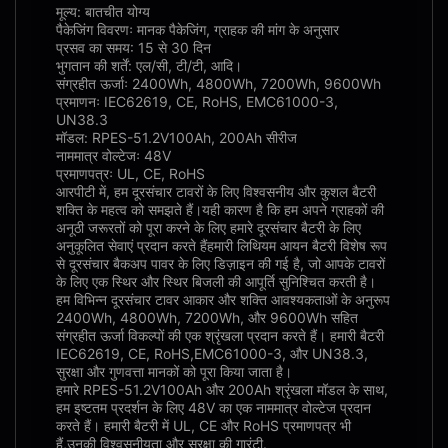
मूल्य: बातचीत योग्य
पैकेजिंग विवरणः मानक पैकेजिंग, ग्राहक की मांग के अनुसार
प्रसव का समय: 15 से 30 दिन
भुगतान की शर्तें: एल/सी, टी/टी, आदि।
संग्रहीत ऊर्जाः 2400Wh, 4800Wh, 7200Wh, 9600Wh
प्रमाणनः IEC62619, CE, RoHS, EMC61000-3,
UN38.3
मॉडल: RPES-51.2V100Ah, 200Ah सीरीज
नाममात्र वोल्टेजः 48V
प्रमाणपत्रः UL, CE, RoHS
आरपीटी में, हम दूरसंचार टावरों के लिए विश्वसनीय और कुशल बैटरी
शक्ति के महत्व को समझते हैं।यही कारण है कि हम अपने ग्राहकों की
अनूठी जरूरतों को पूरा करने के लिए हमारे दूरसंचार बैटरी के लिए
अनुकूलित सेवाएं प्रदान करते हैंहमारी लिथियम आयन बैटरी विशेष रूप
से दूरसंचार बैकअप पावर के लिए डिज़ाइन की गई है, जो आपके टावरों
के लिए एक स्थिर और स्थिर बिजली की आपूर्ति सुनिश्चित करती है।
हम विभिन्न दूरसंचार टावर आकार और शक्ति आवश्यकताओं के अनुरूप
2400Wh, 4800Wh, 7200Wh, और 9600Wh सहित
संग्रहीत ऊर्जा विकल्पों की एक श्रृंखला प्रदान करते हैं। हमारी बैटरी
IEC62619, CE, RoHS,EMC61000-3, और UN38.3,
सुरक्षा और गुणवत्ता मानकों को पूरा किया जाता है।
हमारे RPES-51.2V100Ah और 200Ah श्रृंखला मॉडल के साथ,
हम इष्टतम प्रदर्शन के लिए 48V का एक नाममात्र वोल्टेज प्रदान
करते हैं। हमारी बैटरी में UL, CE और RoHS प्रमाणपत्र भी
हैं,उनकी विश्वसनीयता और सुरक्षा की गारंटी.