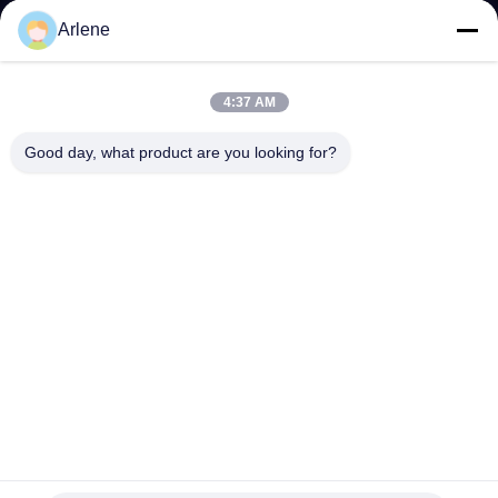
घटनाएँ एवं समाचार
Arlene
सहायता
4:37 AM
डाउनलोड करना
Good day, what product are you looking for?
पूछे जाने वाले प्रश्न
हमसे संपर्क करें
संपर्क
info@rpt-power.com
86-18129948166
वानडाजी इंडस्ट्रियल पार्क, नंबर 1-12, जिनलोंग एवेन्यू, पिंगशान जिला,
शेन्ज़ेन.गुआंगडोंग, चीन, 518118
© 2026 Shenzhen Renergy Power Technology Co., Ltd.. . सर्वाधिकार सुरक्षित।.