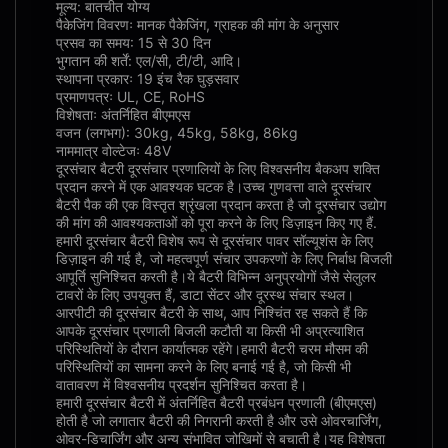
मूल्य: बातचीत योग्य
पैकेजिंग विवरणः मानक पैकेजिंग, ग्राहक की मांग के अनुसार
प्रसव का समय: 15 से 30 दिन
भुगतान की शर्तें: एल/सी, टी/टी, आदि।
स्थापना प्रकारः 19 इंच रैक घुड़सवार
प्रमाणपत्रः UL, CE, RoHS
विशेषताः अंतर्निहित बीएमएस
वजन (लगभग): 30kg, 45kg, 58kg, 86kg
नाममात्र वोल्टेजः 48V
दूरसंचार बैटरी दूरसंचार प्रणालियों के लिए विश्वसनीय बैकअप शक्ति
प्रदान करने में एक आवश्यक घटक है।उच्च गुणवत्ता वाले दूरसंचार
बैटरी पैक की एक विस्तृत श्रृंखला प्रदान करता है जो दूरसंचार उद्योग
की मांग की आवश्यकताओं को पूरा करने के लिए डिज़ाइन किए गए हैं.
हमारी दूरसंचार बैटरी विशेष रूप से दूरसंचार पावर सॉल्यूशंस के लिए
डिज़ाइन की गई है, जो महत्वपूर्ण संचार उपकरणों के लिए निर्बाध बिजली
आपूर्ति सुनिश्चित करती है।ये बैटरी विभिन्न अनुप्रयोगों जैसे सेलुलर
टावरों के लिए उपयुक्त हैं, डाटा सेंटर और दूरस्थ संचार स्थल।
आरपीटी की दूरसंचार बैटरी के साथ, आप निश्चिंत रह सकते हैं कि
आपके दूरसंचार प्रणाली बिजली कटौती या किसी भी अप्रत्याशित
परिस्थितियों के दौरान कार्यात्मक रहेंगे।हमारी बैटरी चरम मौसम की
परिस्थितियों का सामना करने के लिए बनाई गई है, जो किसी भी
वातावरण में विश्वसनीय प्रदर्शन सुनिश्चित करता है।
हमारी दूरसंचार बैटरी में अंतर्निहित बैटरी प्रबंधन प्रणाली (बीएमएस)
होती है जो लगातार बैटरी की निगरानी करती है और उसे ओवरचार्जिंग,
ओवर-डिचार्जिंग और अन्य संभावित जोखिमों से बचाती है।यह विशेषता