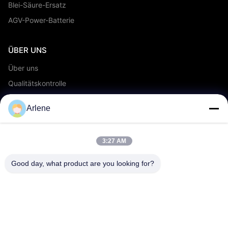
Blei-Säure-Ersatz
AGV-Power-Batterie
ÜBER UNS
Über uns
Qualitätskontrolle
OEM/ODM-Service
Arlene
Veranstaltungen und Neuigkeiten
3:27 AM
UNTERSTÜTZUNG
herunterladen
Good day, what product are you looking for?
FAQs
Kontaktieren Sie uns
KONTAKT