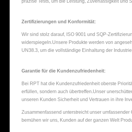
präzise Tests, um die Leistung, Zuverlässigkeit und 
Zertifizierungen und Konformität:
Wir sind stolz darauf, ISO 9001 und SQP-Zertifizie
widerspiegeln.Unsere Produkte werden von angesehe
UN38.3, um die vollständige Einhaltung der Industrie
Garantie für die Kundenzufriedenheit:
Bei RPT hat die Kundenzufriedenheit oberste Prioritä
erfüllen, sondern auch übertreffen.Unser unerschütte
unseren Kunden Sicherheit und Vertrauen in ihre Inves
Zusammenfassend unterstreicht unser umfassender Qu
bemühen wir uns, Kunden auf der ganzen Welt Produkt