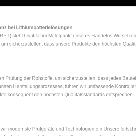
lenz bei Lithiumbatterielösungen
PT) steht Qualität im Mittelpunkt unseres Handelns.Wir setze
 um sicherzustellen, dass unsere Produkte den höchsten Qualit
en Prüfung der Rohstoffe, um sicherzustellen, dass jedes Bauteil
esamten Herstellungsprozesses, führen wir umfassende Kontroll
dukte konsequent den höchsten Qualitätsstandards entsprechen.
n wir modernste Prüfgeräte und Technologien ein.Unsere fortsc