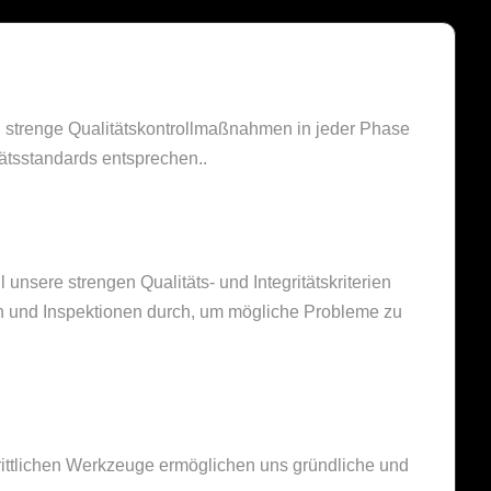
n strenge Qualitätskontrollmaßnahmen in jeder Phase
ätsstandards entsprechen..
 unsere strengen Qualitäts- und Integritätskriterien
en und Inspektionen durch, um mögliche Probleme zu
hrittlichen Werkzeuge ermöglichen uns gründliche und