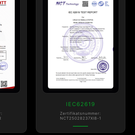
IEC62619
r:
Zertifikatsnummer:
R
NCT25028237XI8-1