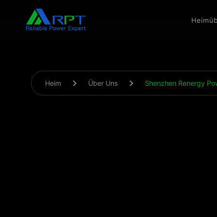
Heim
üb
Heim
Über Uns
Shenzhen Renergy Powe