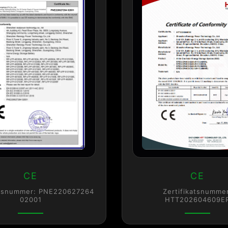
CE
CE
atsnummer: PNE220627264
Zertifikatsnumme
02001
HTT202604609E