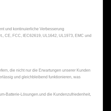
ent und kontinuierliche Verbesserung
iert., CE, FCC, IEC62619, UL1642, UL1973, EMC und
iefern, die nicht nur die Erwartungen unserer Kunden
erlässig und gleichbleibend funktionieren, was
ium-Batterie-Lösungen.und die Kundenzufriedenheit,