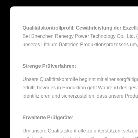
Qualitätskontrollprofil: Gewährleistung der Exzel
Bei Shenzhen Renergy Power Technology Co., Ltd. (R
unseres Lithium-Batterien-Produktionsprozesses um,
Strenge Prüfverfahren:
Unsere Qualitätskontrolle beginnt mit einer sorgfältig
erfüllt, bevor es in Produktion geht.Während des g
identifizieren und sicherzustellen, dass unsere Pro
Erweiterte Prüfgeräte:
Um unsere Qualitätskontrolle zu unterstützen, setze