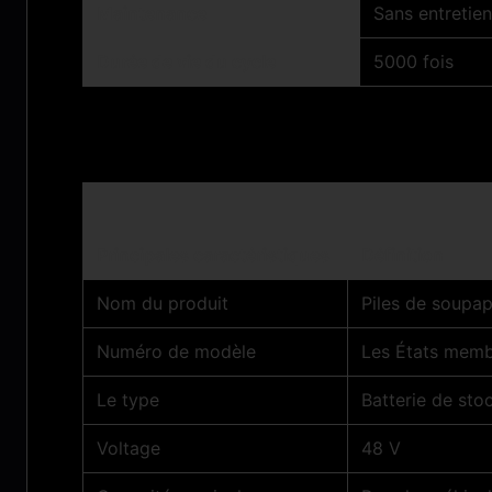
Maintenance
Sans entretien
Durée de vie du cycle
5000 fois
Principales caractéristiques
Définition
Nom du produit
Piles de soupap
Numéro de modèle
Les États memb
Le type
Batterie de sto
Voltage
48 V