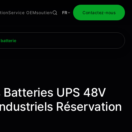
tion
Service OEM
soutien
FR
Contactez-nous
batterie
 Batteries UPS 48V
ndustriels Réservation