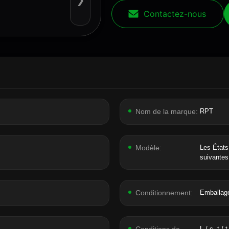
❯
Contactez-nous
Nom de la marque:
RPT
Modèle:
Les États
suivantes
Conditionnement:
Emballage
L / c, t / t