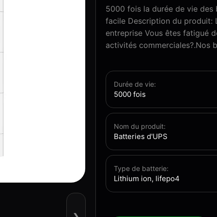
5000 fois la durée de vie des
facile Description du produit: 
entreprise Vous êtes fatigué 
activités commerciales?.Nos ba
Durée de vie:
5000 fois
Nom du produit:
Batteries d'UPS
Type de batterie:
Lithium ion, lifepo4