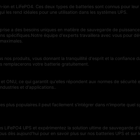
m-ion et LiFePO4. Ces deux types de batteries sont connus pour leur h
ui les rend idéales pour une utilisation dans les systèmes UPS.
rise a des besoins uniques en matière de sauvegarde de puissance.
ins spécifiques.Notre équipe d'experts travaillera avec vous pour d
é maximales.
s nos produits, vous donnant la tranquillité d'esprit et la confiance
 remplacerons votre batterie gratuitement.
et ONU, ce qui garantit qu'elles répondent aux normes de sécurité et
dustries et d'applications..
 plus populaires.il peut facilement s'intégrer dans n'importe quel s
es LiFePO4 UPS et expérimentez la solution ultime de sauvegarde d'é
us dès aujourd'hui pour en savoir plus sur nos batteries UPS et sur 