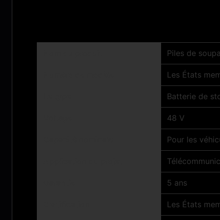
Paramètres techniques:
Nom du produit
Piles de soup
Numéro de modèle
Les États mem
Le type
Batterie de s
Voltage
48 V
Capacité nominale
Pour les véhi
Application du projet
Télécommunic
Garantie
5 ans
Certification
Les États mem