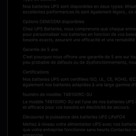
Nos batteries UPS sont disponibles en deux types: lithiu
excellentes performances.Ils sont également légers., ce q
Options OEM/ODM disponibles
Chez UPS Batteries, nous comprenons que chaque entrep
pour personnaliser nos batteries en fonction de vos beso
besoins exacts, assurant une efficacité et une rentabilit
Garantie de 5 ans
C'est pourquoi nous offrons une garantie de 5 ans sur tou
peu probable de défauts ou de dysfonctionnements, nous
Certifications
Nos batteries UPS sont certifiées ISO, UL, CE, ROHS, IEC 
également nos batteries adaptées à une large gamme d'in
Numéro de modèle: T48100RC-3U
Le modèle T48100RC-3U est l'une de nos batteries UPS les
et efficace pour vos besoins en électricité de secours.
Découvrez la puissance des batteries UPS LiFePO4
Mettez à niveau votre alimentation UPS avec nos batteri
que votre entreprise fonctionne sans heurts.Contactez-no
entreprise.