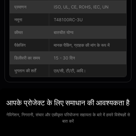
प्रमाणन
ISO, UL, CE, ROHS, IEC, UN
नमूना
T48100RC-3U
कीमत
बातचीत योग्य
पैकेजिंग
मानक पैकिंग, ग्राहक की मांग के रूप में
डिलीवरी का समय
15 - 30 दिन
भुगतान की शर्तें
एल/सी, टी/टी, आदि।
आपके प्रोजेक्ट के लिए समाधान की आवश्यकता है
नेविगेशन, निगरानी, ​​संचार और एकीकृत परियोजना सहायता के बारे में हमारे विशेषज्ञों से
बात करें