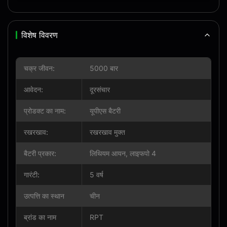
विशेष विवरण
चक्र जीवन:
5000 बार
आवेदन:
दूरसंचार
प्रोडक्ट का नाम:
यूपीएस बैटरी
रखरखाव:
रखरखाव मुक्त
बैटरी प्रकार:
लिथियम आयन, लाइफपो 4
गारंटी:
5 वर्ष
उत्पत्ति का स्थान
चीन
ब्रांड का नाम
RPT