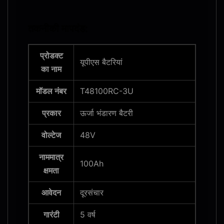
तकनीकी मापदंड:
प्रोडक्ट
यूपीएस बैटरियां
का नाम
मॉडल नंबर
T48100RC-3U
प्रकार
ऊर्जा भंडारण बैटरी
वोल्टेज
48V
नाममात्र
100Ah
क्षमता
आवेदन
दूरसंचार
गारंटी
5 वर्ष