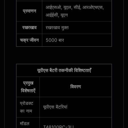
आईएसओ, यूएल, सीई, आरओएचएस,
प्रमाणन
आईईसी, यूएन
रखरखाव
रखरखाव मुक्त
चक्र जीवन
5000 बार
यूपीएस बैटरी तकनीकी विशिष्टताएँ
प्रमुख
विवरण
विशेषताऐं
प्रोडक्ट
यूपीएस बैटरियां
का नाम
मॉडल
T48100RC-3U