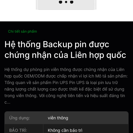
Chi tiết sản phẩm
Hệ thống Backup pin được
chứng nhận của Liên hợp quốc
Hệ thống dự phòng pin viễn thông được chứng nhận của Liên
hợp quốc OEM/ODM được chấp nhận vì lợi ích Mô tả sản phẩm:
Tổng quan về sản phẩm Pin UPS Pin UPS là loại pin lưu trữ
năng lượng chất lượng cao được thiết kế đặc biệt để sử dụng
trong viễn thông. Với công nghệ tiên tiến và hiệu suất đáng tin
c...
Ứng dụng:
viễn thông
BẢO TRÌ:
Không cần bảo trì