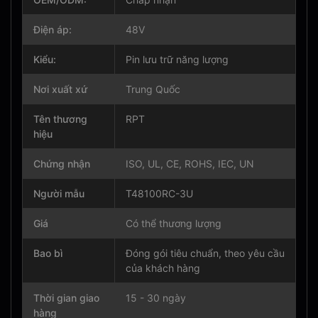
Điện áp:
48V
Kiểu:
Pin lưu trữ năng lượng
Nơi xuất xứ
Trung Quốc
Tên thương
RPT
hiệu
Chứng nhận
ISO, UL, CE, ROHS, IEC, UN
Người mẫu
T48100RC-3U
Giá
Có thể thương lượng
Bao bì
Đóng gói tiêu chuẩn, theo yêu cầu
của khách hàng
Thời gian giao
15 - 30 ngày
hàng