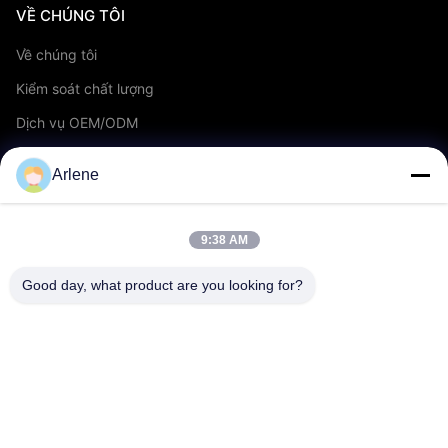
VỀ CHÚNG TÔI
Về chúng tôi
Kiểm soát chất lượng
Dịch vụ OEM/ODM
Sự kiện & Tin tức
Arlene
ỦNG HỘ
9:38 AM
tải về
Good day, what product are you looking for?
Câu hỏi thường gặp
Liên hệ với chúng tôi
LIÊN HỆ
info@rpt-power.com