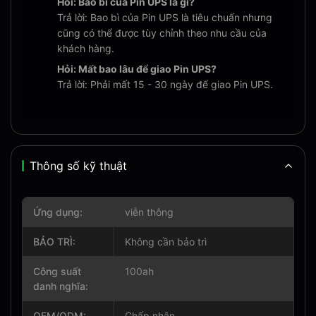
Hỏi: Bao bì của Pin UPS là gì?
Trả lời: Bao bì của Pin UPS là tiêu chuẩn nhưng
cũng có thể được tùy chỉnh theo nhu cầu của
khách hàng.
Hỏi: Mất bao lâu để giao Pin UPS?
Trả lời: Phải mất 15 - 30 ngày để giao Pin UPS.
Thông số kỹ thuật
Ứng dụng:
viễn thông
BẢO TRÌ:
Không cần bảo trì
Công suất
100ah
danh nghĩa:
OEM/ODM:
Chấp nhận