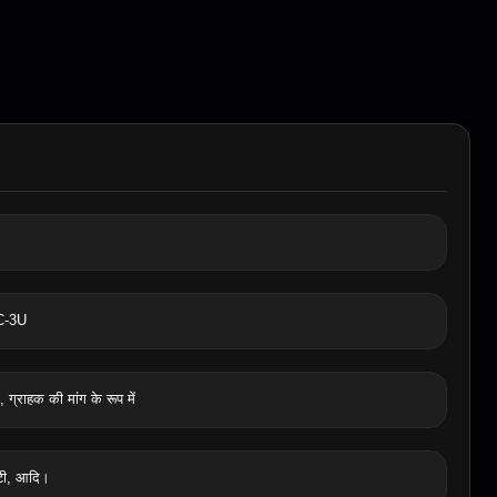
C-3U
 ग्राहक की मांग के रूप में
टी, आदि।