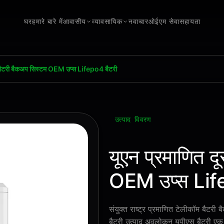
घर
हमारे बारे में
आवासीय
व्यावसायिक
नवाचार
ओईएम सेवा
सहायता
र बैटरी बैकअप सिस्टम OEM उप्स Lifepo4 बैटरी
उत्पाद विवरण
यूएन प्रमाणित द
OEM उप्स Lif
संयुक्त राष्ट्र प्रमाणित टेलीकॉम बैट
बैटरी उत्पाद अवलोकन यूपीएस बैटरी एक उच