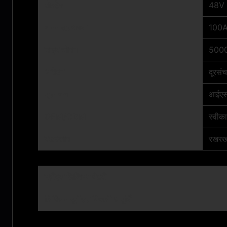
वोल्टेज
48V
नाममात्र क्षमता
100
चक्र जीवन
5000
आवेदन
दूरसंच
प्रमाणन
आईएस
OEM/ODM
स्वीकार
रखरखाव
रखरखा
यूपीएस लिथियम बैटरी
लिथियम यूपीएस बिजली आपूर्ति