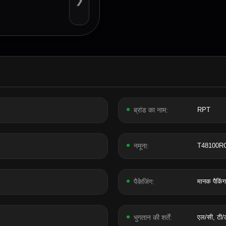
❯
ब्रांड का नाम:
RPT
नमूना:
T48100R
पैकेजिंग:
मानक पैकिंग,
भुगतान की शर्तें:
एल/सी, टी/