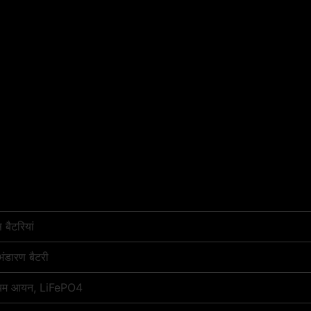
 बैटरियां
भंडारण बैटरी
यम आयन, LiFePO4