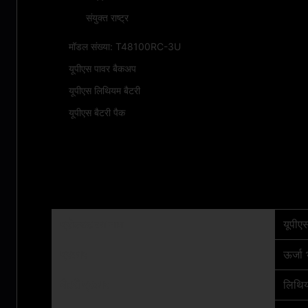
संयुक्त राष्ट्र
मॉडल संख्या: T48100RC-3U
यूपीएस पावर बैकअप
यूपीएस लिथियम बैटरी
यूपीएस बैटरी पैक
तकनीकी मापदंड:
प्रोडक्ट का नाम
यूपीएस
प्रकार
ऊर्जा 
बैटरी प्रकार
लिथि