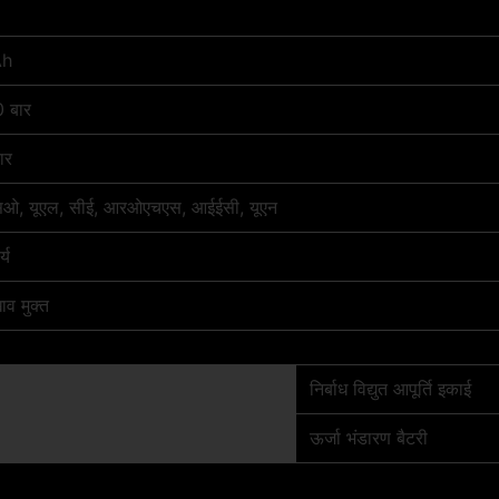
Ah
 बार
ार
ओ, यूएल, सीई, आरओएचएस, आईईसी, यूएन
्य
व मुक्त
निर्बाध विद्युत आपूर्ति इकाई
ऊर्जा भंडारण बैटरी