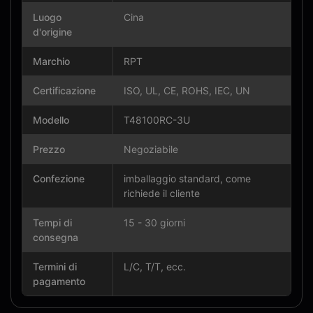
Luogo
Cina
d'origine
Marchio
RPT
Certificazione
ISO, UL, CE, ROHS, IEC, UN
Modello
T48100RC-3U
Prezzo
Negoziabile
Confezione
imballaggio standard, come
richiede il cliente
Tempi di
15 - 30 giorni
consegna
Termini di
L/C, T/T, ecc.
pagamento