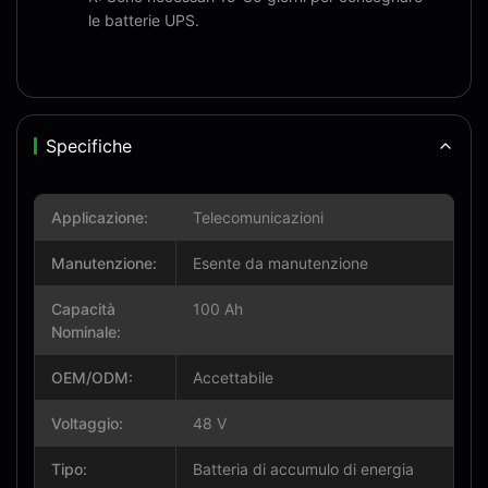
le batterie UPS.
Specifiche
Applicazione:
Telecomunicazioni
Manutenzione:
Esente da manutenzione
Capacità
100 Ah
Nominale:
OEM/ODM:
Accettabile
Voltaggio:
48 V
Tipo:
Batteria di accumulo di energia