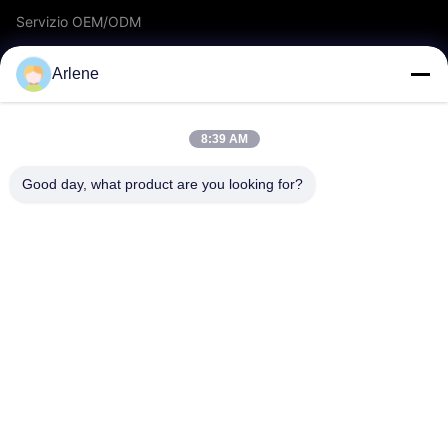
Servizio OEM/ODM
Eventi e notizie
Arlene
SUPPORTO
8:39 AM
scaricamento
Good day, what product are you looking for?
Domande frequenti
Contattaci
CONTATTO
info@rpt-power.com
86-18129948166
Wandajie Industrial Park, n. 1-12, Jinlong Avenue, distretto di
Pingshan, Shenzhen.Guangdong, Cina, 518118