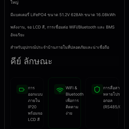
ใหญ่
มีแบตเตอรี่ LiFePO4 ขนาด 51.2V 628Ah ขนาด 16.08kWh
พลังงาน, จอ LCD สี, การเชื่อมต่อ WiFi/Bluetooth และ BMS
อัจฉริยะ
สําหรับอุปกรณ์ประจําบ้านภายในที่ปลอดภัยและน่าเชื่อถือ
คีย์
ลักษณะ
การ
WiFi &
การสื่อสาร
ออกแบบ
Bluetooth
หลายโปรต็
ภายใน
เพื่อการ
อกอล
IP20
ติดตาม
(RS485/CAN
พร้อมจอ
ง่าย
LCD สี