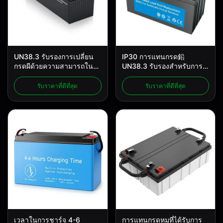
UN38.3 รับรองการเปลี่ยน
IP30 การแทนกรด鉛
กรดผีด้วยความสามารถใน
UN38.3 รับรองสําหรับการ
การปรับขนาดของระบบ
แก้ไขพลังงานที่ยั่งยืน
Max.15 ในเวลาชาร์จปาน
รับราคาที่ดีที่สุด
รับราคาที่ดีที่สุด
กลาง 4-6 ชั่วโมง
เวลาในการชาร์จ 4-6
การแทนกรดหมูที่ได้รับการ