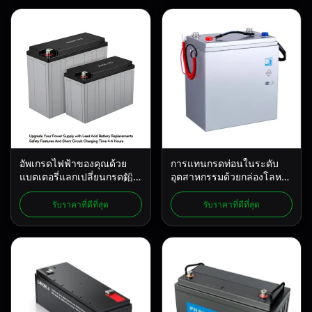
อัพเกรดไฟฟ้าของคุณด้วย
การแทนกรดท่อนในระดับ
แบตเตอรี่แลกเปลี่ยนกรด鉛
อุตสาหกรรมด้วยกล่องโลหะ
คุณสมบัติความปลอดภัยและ
และการรับรอง MSDS
เวลาชาร์จวงจรสั้น 4-6
รับราคาที่ดีที่สุด
รับราคาที่ดีที่สุด
ชั่วโมง