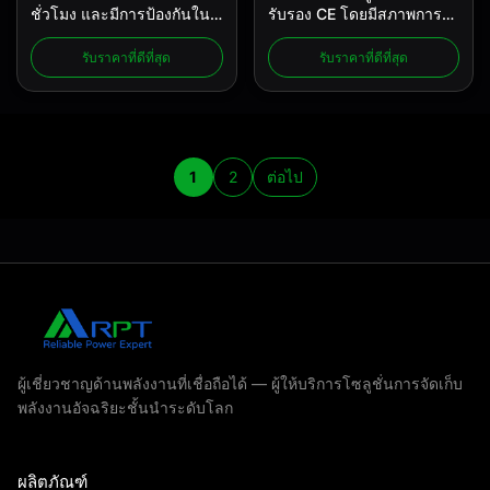
ชั่วโมง และมีการป้องกันใน
รับรอง CE โดยมีสภาพการ
ตัวจากการชาร์จไฟเกิน
เก็บรักษา -20-65 °C และ
สำหรับการเปลี่ยนแบตเตอรี่
สามารถปรับขนาดได้ถึง 15
รับราคาที่ดีที่สุด
รับราคาที่ดีที่สุด
ตะกั่วกรดในช่วง -20°C ถึง
ระบบในขณะเดียวกัน
60°C
ต่อไป
1
2
ผู้เชี่ยวชาญด้านพลังงานที่เชื่อถือได้ — ผู้ให้บริการโซลูชั่นการจัดเก็บ
พลังงานอัจฉริยะชั้นนำระดับโลก
ผลิตภัณฑ์