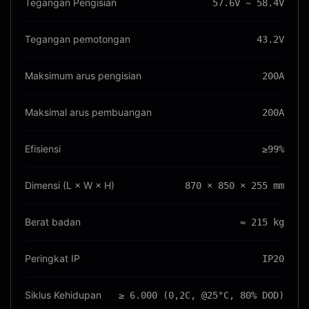
Tegangan Pengisian
57.6V ~ 58.4V
Tegangan pemotongan
43.2V
Maksimum arus pengisian
200A
Maksimal arus pembuangan
200A
Efisiensi
≥99%
Dimensi (L × W × H)
870 × 850 × 255 mm
Berat badan
≈ 215 kg
Peringkat IP
IP20
Siklus Kehidupan
≥ 6.000 (0,2C, @25°C, 80% DOD)