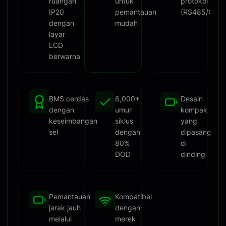
ruangan
untuk
protokol
IP20
pemantauan
(RS485/CAN
dengan
mudah
layar
LCD
berwarna
BMS cerdas
6,000+
Desain
dengan
umur
kompak
keseimbangan
siklus
yang
sel
dengan
dipasang
80%
di
DOD
dinding
Pemantauan
Kompatibel
jarak jauh
dengan
melalui
merek