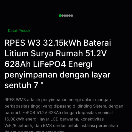
Detail Produk
RPES W3 32.15kWh Baterai
Litium Surya Rumah 51.2V
628Ah LiFePO4 Energi
penyimpanan dengan layar
sentuh 7 "
RPES WM3 adalah penyimpanan energi dalam ruangan
berkapasitas tinggi yang dipasang di dinding Sistem. dengan
baterai LiFePO4 51.2V 628Ah dengan kapasitas nominal
16,08kWh energi, layar LCD berwarna, konektivitas
WiFi/Bluetooth, dan BMS cerdas untuk instalasi perumahan
dalam ruangan yang aman dan ...