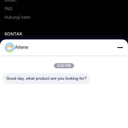
FAQ
Hubungi kami
KONTAK
info@rpt-power.com
Arlene
86-18129948166
Wandajie Industrial Park, No. 1-12, Jinlong Avenue, Distrik
8:02 PM
Pingshan, Shenzhen.Guangdong, Cina, 518118
Good day, what product are you looking for?
© 2026 Shenzhen Renergy Power Technology Co., Ltd.. Semua hak
dilindungi..
Peta lokasi
Kebijakan Privasi