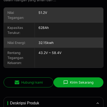
Nilai
51.2V
Tegangan:
Kapasitas
628Ah
Terukur:
Nilai Energi:
32.15kwh
Rentang
43.2V ~ 58.4V
Tegangan
Keluaran:
Hubungi kami
Kirim Sekarang
Deskripsi Produk