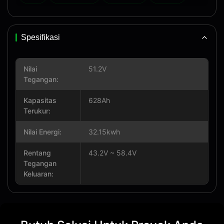
Spesifikasi
Nilai
51.2V
Tegangan:
Kapasitas
628Ah
Terukur:
Nilai Energi:
32.15kwh
Rentang
43.2V ~ 58.4V
Tegangan
Keluaran: